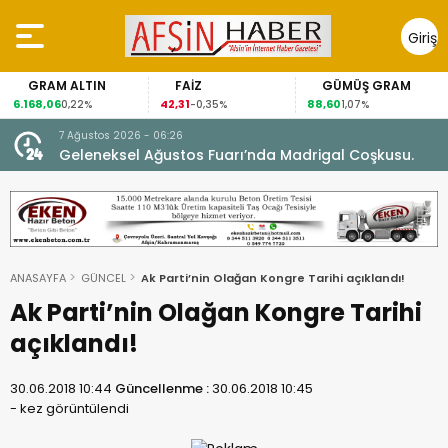
Giriş
Yap
GRAM ALTIN
FAİZ
GÜMÜŞ GRAM
.168,06
42,31
88,60
63
0,22%
-0,35%
1,07%
7 Ağustos 2026 - 06:26
ran,
Geleneksel Ağustos Fuarı’nda Madrigal Coşkusu.
ANASAYFA
GÜNCEL
Ak Parti’nin Olağan Kongre Tarihi açıklandı!
Ak Parti’nin Olağan Kongre Tarihi
açıklandı!
30.06.2018 10:44
Güncellenme :
30.06.2018 10:45
-
kez görüntülendi