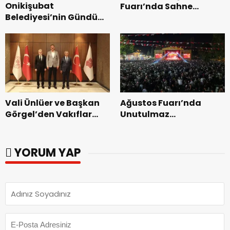
Onikişubat
Fuarı’nda Sahne
Belediyesi’nin Gündüz
Zakkum’un.
Bakımevi’nde yeni
dönemin ön kayıtları
başladı.
Vali Ünlüer ve Başkan
Ağustos Fuarı’nda
Görgel’den Vakıflar
Unutulmaz
Genel Müdürlüğü’ne
Dedublüman Gecesi.
ziyaret.
YORUM YAP