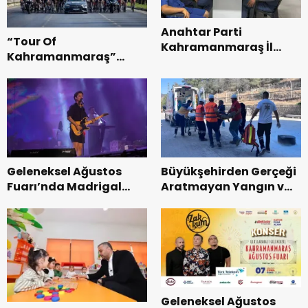
Anahtar Parti
“Tour Of
Kahramanmaraş İl
Kahramanmaraş”
Başkanı Kayıran, Afşin
Uluslararası Yol
Teşkilatı ile buluştu.
Bisikleti Turnuvası
Tamamlandı.
Geleneksel Ağustos
Büyükşehirden Gerçeği
Fuarı’nda Madrigal
Aratmayan Yangın ve
Coşkusu.
Kurtarma Tatbikatı.
Geleneksel Ağustos