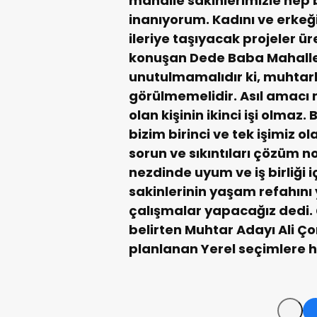
mahalle sakinlerimizle hep 
inanıyorum. Kadını ve erkeğ
ileriye taşıyacak projeler ür
konuşan Dede Baba Mahalles
unutulmamalıdır ki, muhtarlı
görülmemelidir. Asıl amacı 
olan kişinin ikinci işi olma
bizim birinci ve tek işimiz 
sorun ve sıkıntıları çözüm 
nezdinde uyum ve iş birliği 
sakinlerinin yaşam refahını
çalışmalar yapacağız dedi.
belirten Muhtar Adayı Ali Ço
planlanan Yerel seçimlere ha