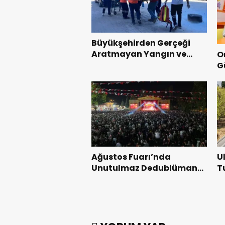
Büyükşehirden Gerçeği
Aratmayan Yangın ve
O
Kurtarma Tatbikatı.
G
y
b
Ağustos Fuarı’nda
U
Unutulmaz Dedublüman
T
Gecesi.
B