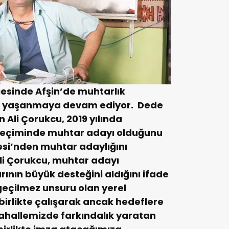
esinde Afşin’de muhtarlık
lik yaşanmaya devam ediyor.
Dede
Ali Çorukcu, 2019 yılında
 seçiminde muhtar adayı olduğunu
si’nden muhtar adaylığını
li Çorukcu, muhtar adayı
ının büyük desteğini aldığını ifade
eçilmez unsuru olan yerel
 birlikte çalışarak ancak hedeflere
ahallemizde farkındalık yaratan