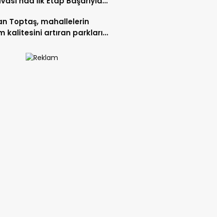
vası’nda İlk Etap Başarıyla
mlandı.
n Toptaş, mahallelerin
 kalitesini artıran parkları
t etti.