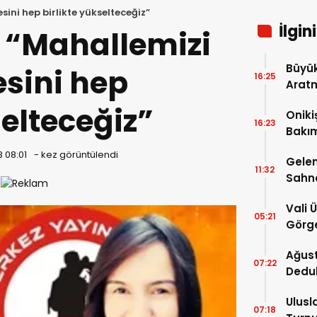
sini hep birlikte yükselteceğiz”
İlgin
; “Mahallemizi
Büyük
esini hep
16:25
Arat
Tatbi
selteceğiz”
Oniki
16:23
Bakım
kayıt
3 08:01
-
kez görüntülendi
Gelen
11:32
Sahn
Vali 
05:21
Görge
Müdür
Ağust
07:22
Dedu
Ulusl
07:18