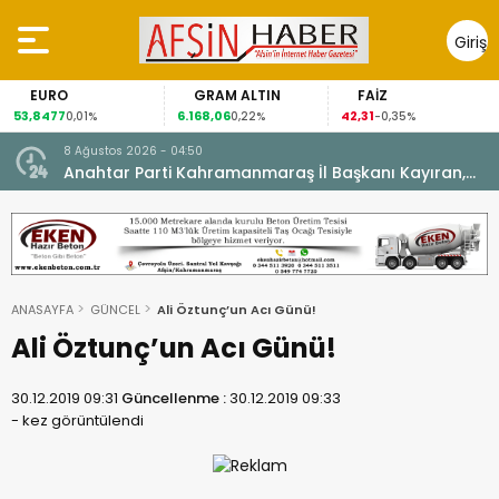
Giriş
Yap
EURO
GRAM ALTIN
FAİZ
53,8477
6.168,06
42,31
0,01%
0,22%
-0,35%
8 Ağustos 2026 - 04:50
ikleti
Anahtar Parti Kahramanmaraş İl Başkanı Kayıran,
Afşin Teşkilatı ile buluştu.
ANASAYFA
GÜNCEL
Ali Öztunç’un Acı Günü!
Ali Öztunç’un Acı Günü!
30.12.2019 09:31
Güncellenme :
30.12.2019 09:33
-
kez görüntülendi