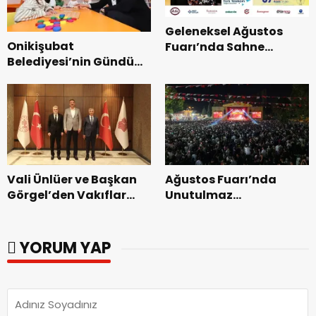
Geleneksel Ağustos
Onikişubat
Fuarı’nda Sahne
Belediyesi’nin Gündüz
Zakkum’un.
Bakımevi’nde yeni
dönemin ön kayıtları
başladı.
Vali Ünlüer ve Başkan
Ağustos Fuarı’nda
Görgel’den Vakıflar
Unutulmaz
Genel Müdürlüğü’ne
Dedublüman Gecesi.
ziyaret.
YORUM YAP