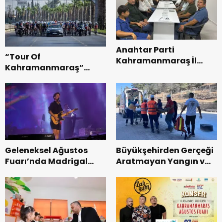
Anahtar Parti
“Tour Of
Kahramanmaraş İl
Kahramanmaraş”
Başkanı Kayıran, Afşin
Uluslararası Yol
Teşkilatı ile buluştu.
Bisikleti Turnuvası
Tamamlandı.
Geleneksel Ağustos
Büyükşehirden Gerçeği
Fuarı’nda Madrigal
Aratmayan Yangın ve
Coşkusu.
Kurtarma Tatbikatı.