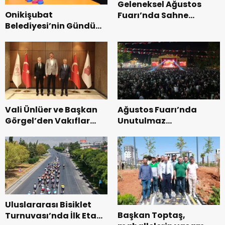
Geleneksel Ağustos
Onikişubat
Fuarı’nda Sahne
Belediyesi’nin Gündüz
Zakkum’un.
Bakımevi’nde yeni
dönemin ön kayıtları
başladı.
Vali Ünlüer ve Başkan
Ağustos Fuarı’nda
Görgel’den Vakıflar
Unutulmaz
Genel Müdürlüğü’ne
Dedublüman Gecesi.
ziyaret.
Uluslararası Bisiklet
Başkan Toptaş,
Turnuvası’nda İlk Etap