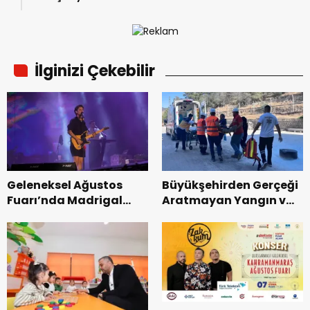
İlginizi Çekebilir
Geleneksel Ağustos
Büyükşehirden Gerçeği
Fuarı’nda Madrigal
Aratmayan Yangın ve
Coşkusu.
Kurtarma Tatbikatı.