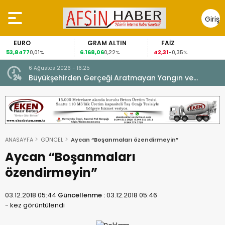
Giriş
Yap
EURO
GRAM ALTIN
FAİZ
53,8477
6.168,06
42,31
0,01%
0,22%
-0,35%
6 Ağustos 2026 - 16:25
su.
Büyükşehirden Gerçeği Aratmayan Yangın ve
Kurtarma Tatbikatı.
ANASAYFA
GÜNCEL
Aycan “Boşanmaları özendirmeyin”
Aycan “Boşanmaları
özendirmeyin”
03.12.2018 05:44
Güncellenme :
03.12.2018 05:46
-
kez görüntülendi