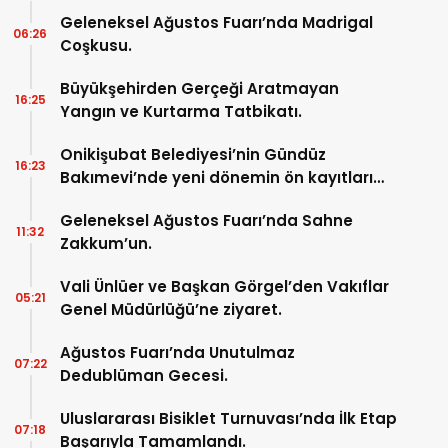
Geleneksel Ağustos Fuarı’nda Madrigal
06:26
Coşkusu.
Büyükşehirden Gerçeği Aratmayan
16:25
Yangın ve Kurtarma Tatbikatı.
Onikişubat Belediyesi’nin Gündüz
16:23
Bakımevi’nde yeni dönemin ön kayıtları
başladı.
Geleneksel Ağustos Fuarı’nda Sahne
11:32
Zakkum’un.
Vali Ünlüer ve Başkan Görgel’den Vakıflar
05:21
Genel Müdürlüğü’ne ziyaret.
Ağustos Fuarı’nda Unutulmaz
07:22
Dedublüman Gecesi.
Uluslararası Bisiklet Turnuvası’nda İlk Etap
07:18
Başarıyla Tamamlandı.