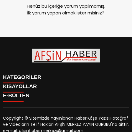
Henüz bu içeriğe yorum yapılmamış.
İlk yorum yapan olmak ister misiniz?
KATEGORİLER
KISAYOLLAR
SİYASET
E-BÜLTEN
EĞİTİM
SİYASET
EKONOMİ
EĞİTİM
KÜLTÜR SANAT
EKONOMİ
MAGAZİN
Copyright © Sitemizde Yayınlanan Haber,Köşe Yazısı,Fotoğraf
KÜLTÜR SANAT
MANŞETLER
ve Videoların Telif Hakları AFŞİN MERKEZ YAYIN GURUBU'na aittir.
MAGAZİN
afsinhaber.com
e-bültenine abone olarak, tarafınıza haber,
ÖZEL HABER
e-mail: afsinhabermerkezi@gmail.com