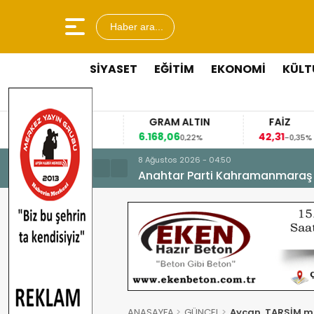
Haber ara...
SİYASET
EĞİTİM
EKONOMİ
KÜLT
GRAM ALTIN
FAİZ
6.168,06
42,31
,01%
0,22%
-0,35%
8 Ağustos 2026 - 04:50
Anahtar Parti Kahramanmaraş İl 
ANASAYFA
GÜNCEL
Aycan, TARSİM m