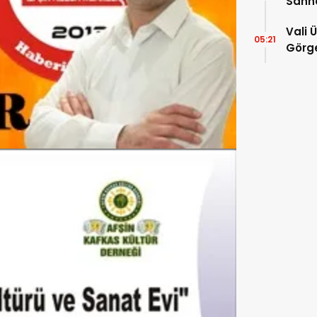
Sahn
Vali 
05:21
Görge
Müdür