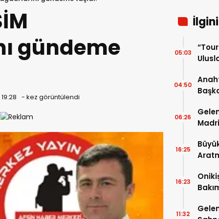
SİM
İlgin
nı gündeme
“Tou
05:03
Ulusla
Turn
Anaht
04:50
Başka
 19:28
-
kez görüntülendi
buluş
Gelen
06:26
Madri
Büyük
16:25
Arat
Tatbi
Oniki
16:23
Bakım
kayıt
Gelen
11:32