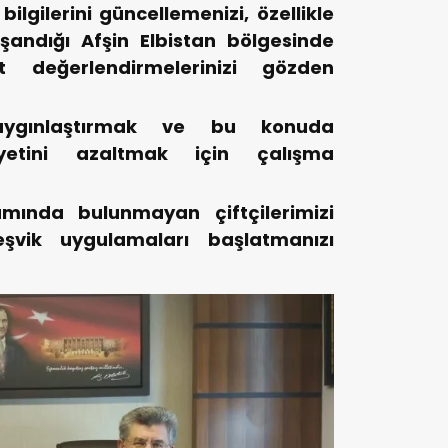
ilgilerini güncellemenizi, özellikle
şandığı Afşin Elbistan bölgesinde
 değerlendirmelerinizi gözden
yaygınlaştırmak ve bu konuda
riyetini azaltmak için çalışma
amında bulunmayan çiftçilerimizi
eşvik uygulamaları başlatmanızı