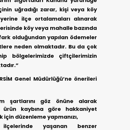
arım Sigortaları Kanunu yürürlüğe
inin uğradığı zarar, kişi veya köy
yerine ilçe ortalamaları alınarak
çerisinde köy veya mahalle bazında
 fark olduğundan yapılan ödemeler
tlere neden olmaktadır. Bu da çok
ip bölgelerimizde çiftçilerimizin
tadır.”
ARSİM Genel Müdürlüğü’ne önerileri
im şartlarını göz önüne alarak
 ürün kaybına göre hakkaniyet
 için düzenleme yapmanızı,
lçelerinde yaşanan benzer