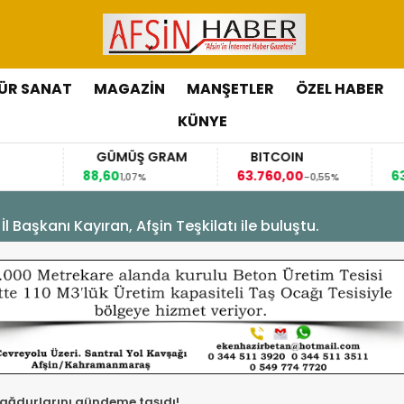
ÜR SANAT
MAGAZİN
MANŞETLER
ÖZEL HABER
KÜNYE
GÜMÜŞ GRAM
BITCOIN
GBP/TRY
88,60
63.760,00
63,1184
1,07%
-0,55%
0,07%
Başkanı Kayıran, Afşin Teşkilatı ile buluştu.
ağdurlarını gündeme taşıdı!