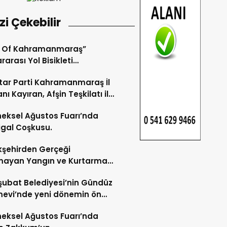
izi Çekebilir
r Of Kahramanmaraş”
rarası Yol Bisikleti
uvası Tamamlandı.
ar Parti Kahramanmaraş İl
nı Kayıran, Afşin Teşkilatı ile
tu.
eksel Ağustos Fuarı’nda
gal Coşkusu.
şehirden Gerçeği
mayan Yangın ve Kurtarma
katı.
şubat Belediyesi’nin Gündüz
evi’nde yeni dönemin ön
ları başladı.
eksel Ağustos Fuarı’nda