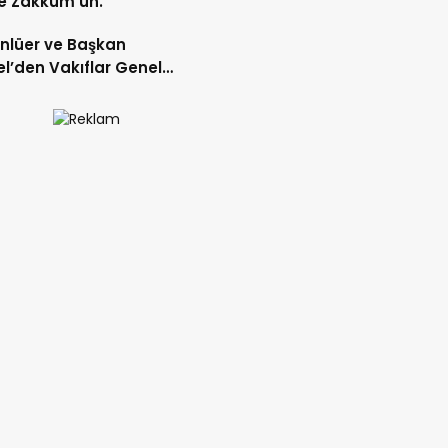
e Zakkum’un.
Ünlüer ve Başkan
l’den Vakıflar Genel
lüğü’ne ziyaret.