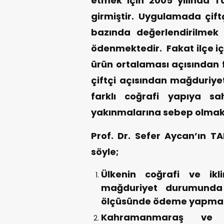
etmek için 2005 yılında T
girmiştir. Uygulamada çiftç
bazında değerlendirilmek 
ödenmektedir. Fakat ilçe i
ürün ortalaması açısından
çiftçi açısından mağduriye
farklı coğrafi yapıya sah
yakınmalarına sebep olmak
Prof. Dr. Sefer Aycan’ın T
söyle;
Ülkenin coğrafi ve ikl
mağduriyet durumunda
ölçüsünde ödeme yapmak
Kahramanmaraş ve i