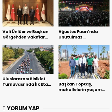
dönemin ön kayıtları
başladı.
Vali Ünlüer ve Başkan
Ağustos Fuarı’nda
Görgel’den Vakıflar
Unutulmaz
Genel Müdürlüğü’ne
Dedublüman Gecesi.
ziyaret.
Uluslararası Bisiklet
Başkan Toptaş,
Turnuvası’nda İlk Etap
mahallelerin yaşam
Başarıyla
kalitesini artıran
Tamamlandı.
parkları ziyaret etti.
YORUM YAP