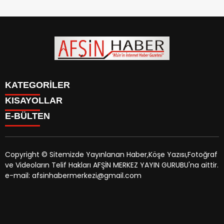
KATEGORİLER
KISAYOLLAR
SİYASET
E-BÜLTEN
EĞİTİM
SİYASET
EKONOMİ
EĞİTİM
KÜLTÜR SANAT
EKONOMİ
MAGAZİN
Copyright © Sitemizde Yayınlanan Haber,Köşe Yazısı,Fotoğraf
KÜLTÜR SANAT
MANŞETLER
ve Videoların Telif Hakları AFŞİN MERKEZ YAYIN GURUBU'na aittir.
MAGAZİN
afsinhaber.com
e-bültenine abone olarak, tarafınıza haber,
ÖZEL HABER
e-mail: afsinhabermerkezi@gmail.com
MANŞETLER
duyuru ve kampanya içerikli e-postaların gönderilmesini
SAĞLIK
ÖZEL HABER
kabul etmiş olursunuz.
SPOR
SAĞLIK
TEKNOLOJİ
SPOR
VEFAT
TEKNOLOJİ