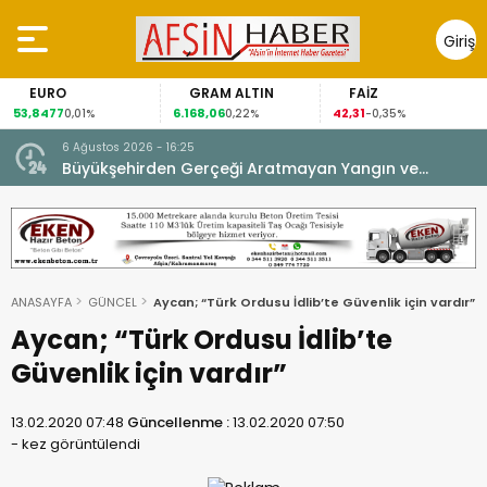
Giriş
Yap
EURO
GRAM ALTIN
FAİZ
53,8477
6.168,06
42,31
0,01%
0,22%
-0,35%
6 Ağustos 2026 - 16:25
su.
Büyükşehirden Gerçeği Aratmayan Yangın ve
Kurtarma Tatbikatı.
ANASAYFA
GÜNCEL
Aycan; “Türk Ordusu İdlib’te Güvenlik için vardır”
Aycan; “Türk Ordusu İdlib’te
Güvenlik için vardır”
13.02.2020 07:48
Güncellenme :
13.02.2020 07:50
-
kez görüntülendi