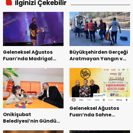
İlginizi Çekebilir
Geleneksel Ağustos
Büyükşehirden Gerçeği
Fuarı’nda Madrigal
Aratmayan Yangın ve
Coşkusu.
Kurtarma Tatbikatı.
Geleneksel Ağustos
Onikişubat
Fuarı’nda Sahne
Belediyesi’nin Gündüz
Zakkum’un.
Bakımevi’nde yeni