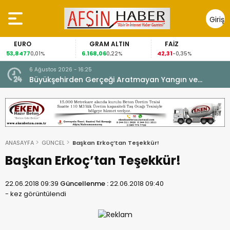
Giriş
Yap
EURO
GRAM ALTIN
FAİZ
53,8477
6.168,06
42,31
0,01%
0,22%
-0,35%
6 Ağustos 2026 - 16:25
su.
Büyükşehirden Gerçeği Aratmayan Yangın ve
Kurtarma Tatbikatı.
ANASAYFA
GÜNCEL
Başkan Erkoç’tan Teşekkür!
Başkan Erkoç’tan Teşekkür!
22.06.2018 09:39
Güncellenme :
22.06.2018 09:40
-
kez görüntülendi