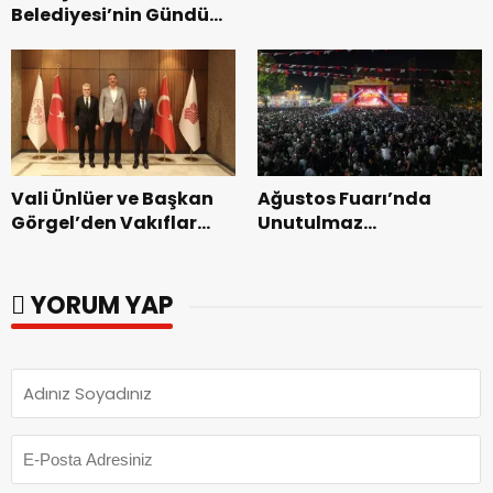
Belediyesi’nin Gündüz
Zakkum’un.
Bakımevi’nde yeni
dönemin ön kayıtları
başladı.
Vali Ünlüer ve Başkan
Ağustos Fuarı’nda
Görgel’den Vakıflar
Unutulmaz
Genel Müdürlüğü’ne
Dedublüman Gecesi.
ziyaret.
YORUM YAP