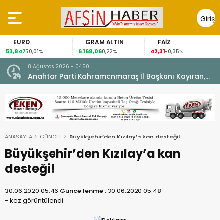
Giriş
Yap
EURO
GRAM ALTIN
FAİZ
53,8477
6.168,06
42,31
0,01%
0,22%
-0,35%
8 Ağustos 2026 - 04:50
ikleti
Anahtar Parti Kahramanmaraş İl Başkanı Kayıran,
Afşin Teşkilatı ile buluştu.
ANASAYFA
GÜNCEL
Büyükşehir’den Kızılay’a kan desteği!
Büyükşehir’den Kızılay’a kan
desteği!
30.06.2020 05:46
Güncellenme :
30.06.2020 05:48
-
kez görüntülendi