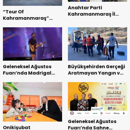
Anahtar Parti
“Tour Of
Kahramanmaraş İl
Kahramanmaraş”
Başkanı Kayıran, Afşin
Uluslararası Yol
Teşkilatı ile buluştu.
Bisikleti Turnuvası
Tamamlandı.
Geleneksel Ağustos
Büyükşehirden Gerçeği
Fuarı’nda Madrigal
Aratmayan Yangın ve
Coşkusu.
Kurtarma Tatbikatı.
Geleneksel Ağustos
Onikişubat
Fuarı’nda Sahne