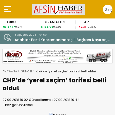
Giriş
Yap
EURO
GRAM ALTIN
FAİZ
53,8477
6.168,06
42,31
0,01%
0,22%
-0,35%
8 Ağustos 2026 - 04:50
ikleti
Anahtar Parti Kahramanmaraş İl Başkanı Kayıran,
Afşin Teşkilatı ile buluştu.
ANASAYFA
GÜNCEL
CHP’de ‘yerel seçim’ tarifesi belli oldu!
CHP’de ‘yerel seçim’ tarifesi belli
oldu!
27.09.2018 19:02
Güncellenme :
27.09.2018 19:44
-
kez görüntülendi