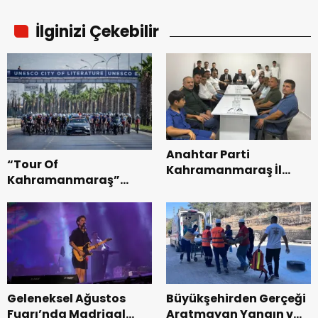
İlginizi Çekebilir
Anahtar Parti
“Tour Of
Kahramanmaraş İl
Kahramanmaraş”
Başkanı Kayıran, Afşin
Uluslararası Yol
Teşkilatı ile buluştu.
Bisikleti Turnuvası
Tamamlandı.
Geleneksel Ağustos
Büyükşehirden Gerçeği
Fuarı’nda Madrigal
Aratmayan Yangın ve