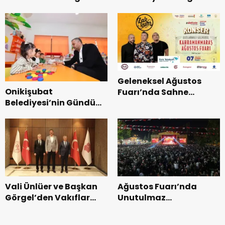
Coşkusu.
Kurtarma Tatbikatı.
Geleneksel Ağustos
Onikişubat
Fuarı’nda Sahne
Belediyesi’nin Gündüz
Zakkum’un.
Bakımevi’nde yeni
dönemin ön kayıtları
başladı.
Vali Ünlüer ve Başkan
Ağustos Fuarı’nda
Görgel’den Vakıflar
Unutulmaz
Genel Müdürlüğü’ne
Dedublüman Gecesi.
ziyaret.