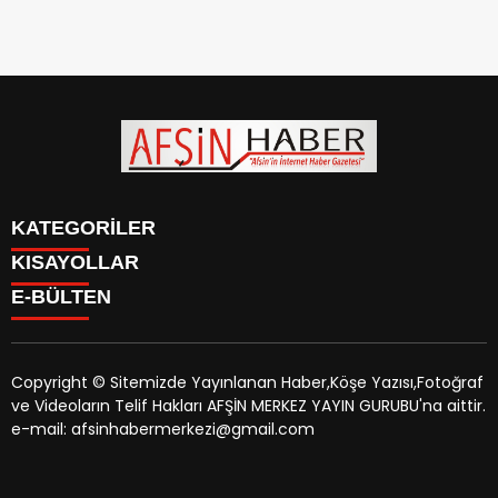
KATEGORİLER
KISAYOLLAR
SİYASET
E-BÜLTEN
EĞİTİM
SİYASET
EKONOMİ
EĞİTİM
KÜLTÜR SANAT
EKONOMİ
MAGAZİN
Copyright © Sitemizde Yayınlanan Haber,Köşe Yazısı,Fotoğraf
KÜLTÜR SANAT
MANŞETLER
ve Videoların Telif Hakları AFŞİN MERKEZ YAYIN GURUBU'na aittir.
MAGAZİN
afsinhaber.com
e-bültenine abone olarak, tarafınıza haber,
ÖZEL HABER
e-mail: afsinhabermerkezi@gmail.com
MANŞETLER
duyuru ve kampanya içerikli e-postaların gönderilmesini
SAĞLIK
ÖZEL HABER
kabul etmiş olursunuz.
SPOR
SAĞLIK
TEKNOLOJİ