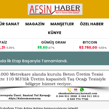
ÜR SANAT
MAGAZİN
MANŞETLER
ÖZEL HABER
KÜNYE
GÜMÜŞ GRAM
BITCOIN
88,60
63.760,00
35%
1,07%
-0,55%
’nda İlk Etap Başarıyla Tamamlandı.
rdoğan,Tüm Aday Adayı başvurularını istedi!