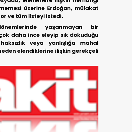
syada, elenenlere ilişkin herhangi
ilmemesi üzerine Erdoğan, mülakat
r ve tüm listeyi istedi.
önemlerinde yaşanmayan bir
ok daha ince eleyip sık dokuduğu
r haksızlık veya yanlışlığa mahal
eden elendiklerine ilişkin gerekçeli