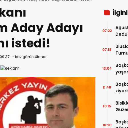
kanı
İlgin
m Aday Adayı
Ağust
07:22
Dedu
ı istedi!
Ulusl
07:18
Turnu
 09:37
-
kez görüntülendi
Tama
Başka
13:04
yaşam
ziyare
Başka
11:48
ziyar
Bisik
10:15
Güzer
Düzen
Başka
16:20