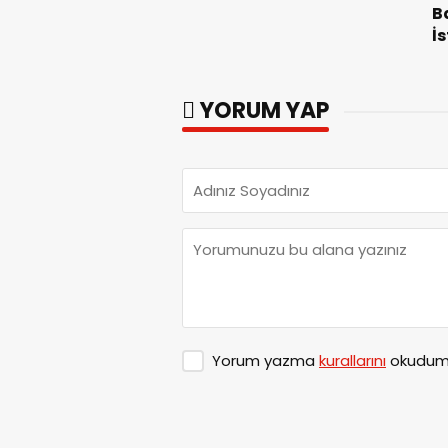
Güzergahında Geçici
B
Trafik Düzenlemelerine
İ
Gidilecek!.
F
G
YORUM YAP
Yorum yazma
kurallarını
okudum 