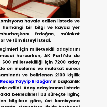
t komisyona havale edilen listede ve
n herhangi bir bilgi ve kayda yer
mhurbaşkanı Erdoğan, mülakat
r ve tüm listeyi istedi.
eçimleri için milletvekili adaylarını
 mesai harcarken, AK Parti’de de
 600 milletvekilliği için 7200 aday
de ön inceleme ve mülakat süreci
mlandı ve belirlenen 2100 kişilik
Recep Tayyip Erdoğan
’ın başkanlık
e edildi. Aday adaylarının listede
akla bekledikleri bu süreçte ilginç
len bilgilere göre, üst komisyona