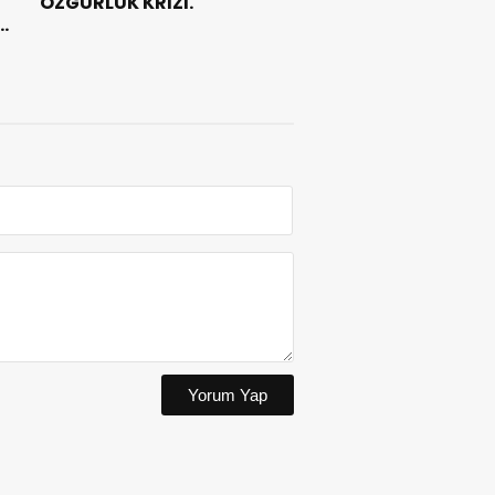
ÖZGÜRLÜK KRİZİ.
e
Yorum Yap