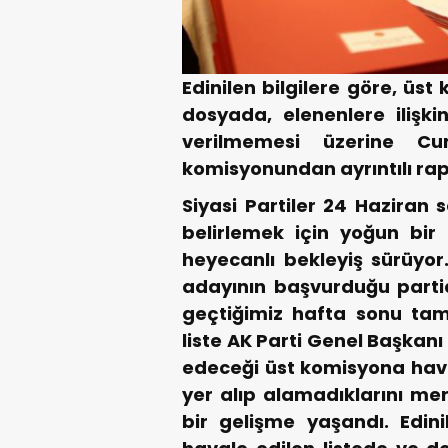
Edinilen bilgilere göre, üs
dosyada, elenenlere ilişki
verilmemesi üzerine Cu
komisyonundan ayrıntılı rapo
Siyasi Partiler 24 Haziran s
belirlemek için yoğun bir
heyecanlı bekleyiş sürüyor.
adayının başvurduğu parti
geçtiğimiz hafta sonu tama
liste AK Parti Genel Başkanı
edeceği üst komisyona haval
yer alıp alamadıklarını mer
bir gelişme yaşandı. Edini