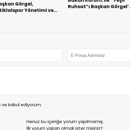
Bakan Kurum, İlk “Yeşil
aşkan Görgel,
Ruhsat”ı Başkan Görgel’
stiklalspor Yönetimi ve
Takdim Etti.
utbolcularıyla Bir Araya
eldi.
ve kabul ediyorum.
Henüz bu içeriğe yorum yapılmamış.
İlk yorum yapan olmak ister misiniz?