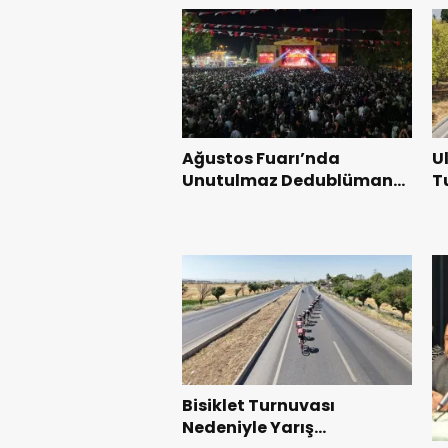
Ağustos Fuarı’nda
U
Unutulmaz Dedublüman
T
Gecesi.
B
Bisiklet Turnuvası
Nedeniyle Yarış