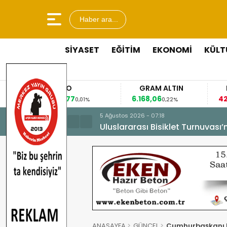
Haber ara...
SİYASET
EĞİTİM
EKONOMİ
KÜLT
EURO
GRAM ALTIN
FAİZ
53,8477
6.168,06
42,31
0,01%
0,22%
-0,
5 Ağustos 2026 - 07:18
Uluslararası Bisiklet Turnuvası
ANASAYFA
GÜNCEL
Cumhurbaşkanı E