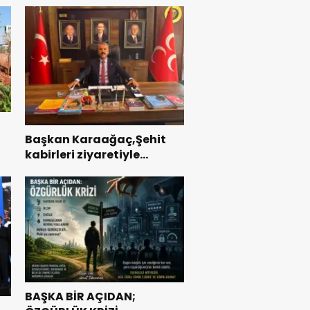
Başkan Karaağaç,Şehit
kabirleri ziyaretiyle
ı
görevine başladı.
BAŞKA BİR AÇIDAN;