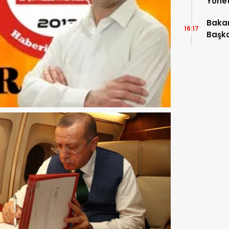
Yönet
Araya
Bakan
16:17
Başka