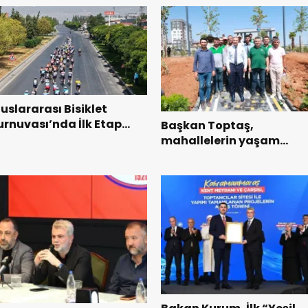
luslararası Bisiklet
urnuvası’nda İlk Etap
Başkan Toptaş,
aşarıyla Tamamlandı.
mahallelerin yaşam
kalitesini artıran parklar
ziyaret etti.