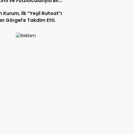
imi ve Futbolcularıyla Bir
 Geldi.
 Kurum, İlk “Yeşil Ruhsat”ı
n Görgel’e Takdim Etti.