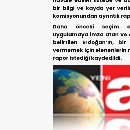
havale edilen listede ve do
bir bilgi ve kayda yer ver
komisyonundan ayrıntılı rapo
Daha önceki seçim d
uygulamaya imza atan ve ç
belirtilen Erdoğan’ın, bi
vermemek için elenenlerin n
rapor istediği kaydedildi.