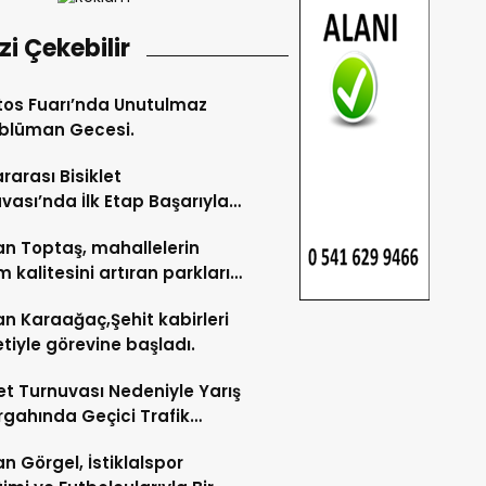
izi Çekebilir
os Fuarı’nda Unutulmaz
blüman Gecesi.
ararası Bisiklet
vası’nda İlk Etap Başarıyla
mlandı.
n Toptaş, mahallelerin
 kalitesini artıran parkları
t etti.
n Karaağaç,Şehit kabirleri
etiyle görevine başladı.
let Turnuvası Nedeniyle Yarış
gahında Geçici Trafik
lemelerine Gidilecek!.
n Görgel, İstiklalspor