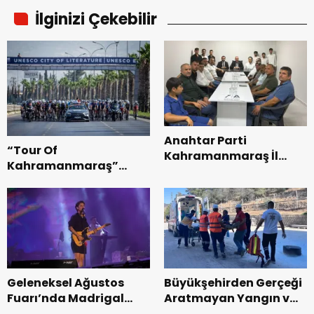
İlginizi Çekebilir
Anahtar Parti
“Tour Of
Kahramanmaraş İl
Kahramanmaraş”
Başkanı Kayıran, Afşin
Uluslararası Yol
Teşkilatı ile buluştu.
Bisikleti Turnuvası
Tamamlandı.
Geleneksel Ağustos
Büyükşehirden Gerçeği
Fuarı’nda Madrigal
Aratmayan Yangın ve
Coşkusu.
Kurtarma Tatbikatı.