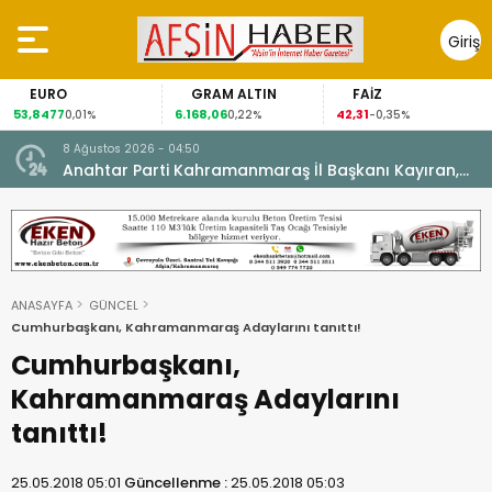
Giriş
Yap
EURO
GRAM ALTIN
FAİZ
53,8477
6.168,06
42,31
0,01%
0,22%
-0,35%
8 Ağustos 2026 - 04:50
ikleti
Anahtar Parti Kahramanmaraş İl Başkanı Kayıran,
Afşin Teşkilatı ile buluştu.
ANASAYFA
GÜNCEL
Cumhurbaşkanı, Kahramanmaraş Adaylarını tanıttı!
Cumhurbaşkanı,
Kahramanmaraş Adaylarını
tanıttı!
25.05.2018 05:01
Güncellenme :
25.05.2018 05:03