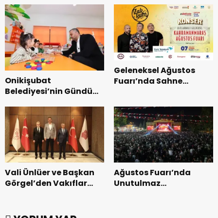
Geleneksel Ağustos
Onikişubat
Fuarı’nda Sahne
Belediyesi’nin Gündüz
Zakkum’un.
Bakımevi’nde yeni
dönemin ön kayıtları
başladı.
Vali Ünlüer ve Başkan
Ağustos Fuarı’nda
Görgel’den Vakıflar
Unutulmaz
Genel Müdürlüğü’ne
Dedublüman Gecesi.
ziyaret.