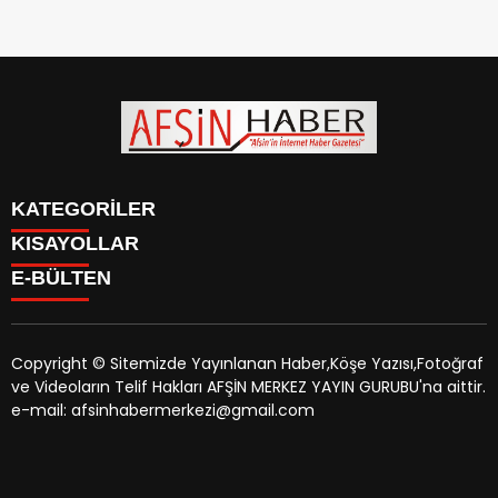
KATEGORİLER
KISAYOLLAR
SİYASET
E-BÜLTEN
EĞİTİM
SİYASET
EKONOMİ
EĞİTİM
KÜLTÜR SANAT
EKONOMİ
MAGAZİN
Copyright © Sitemizde Yayınlanan Haber,Köşe Yazısı,Fotoğraf
KÜLTÜR SANAT
MANŞETLER
ve Videoların Telif Hakları AFŞİN MERKEZ YAYIN GURUBU'na aittir.
MAGAZİN
afsinhaber.com
e-bültenine abone olarak, tarafınıza haber,
ÖZEL HABER
e-mail: afsinhabermerkezi@gmail.com
MANŞETLER
duyuru ve kampanya içerikli e-postaların gönderilmesini
SAĞLIK
ÖZEL HABER
kabul etmiş olursunuz.
SPOR
SAĞLIK
TEKNOLOJİ
SPOR