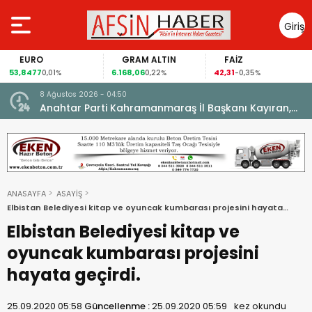
Giriş
Yap
EURO
GRAM ALTIN
FAİZ
53,8477
6.168,06
42,31
0,01%
0,22%
-0,35%
8 Ağustos 2026 - 04:50
ikleti
Anahtar Parti Kahramanmaraş İl Başkanı Kayıran,
Afşin Teşkilatı ile buluştu.
ANASAYFA
ASAYİŞ
Elbistan Belediyesi kitap ve oyuncak kumbarası projesini hayata
geçirdi.
Elbistan Belediyesi kitap ve
oyuncak kumbarası projesini
hayata geçirdi.
25.09.2020 05:58
Güncellenme :
25.09.2020 05:59
kez okundu