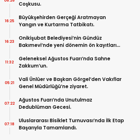
06:26
Coşkusu.
Büyükşehirden Gerçeği Aratmayan
16:25
Yangın ve Kurtarma Tatbikatı.
Onikişubat Belediyesi’nin Gündüz
16:23
Bakımevi’nde yeni dönemin ön kayıtları
başladı.
Geleneksel Ağustos Fuarı’nda Sahne
11:32
Zakkum’un.
Vali Ünlüer ve Başkan Görgel’den Vakıflar
05:21
Genel Müdürlüğü’ne ziyaret.
Ağustos Fuarı’nda Unutulmaz
07:22
Dedublüman Gecesi.
Uluslararası Bisiklet Turnuvası’nda İlk Etap
07:18
Başarıyla Tamamlandı.