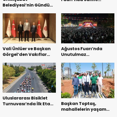
Belediyesi’nin Gündüz
Zakkum’un.
Bakımevi’nde yeni
dönemin ön kayıtları
başladı.
Vali Ünlüer ve Başkan
Ağustos Fuarı’nda
Görgel’den Vakıflar
Unutulmaz
Genel Müdürlüğü’ne
Dedublüman Gecesi.
ziyaret.
Uluslararası Bisiklet
Başkan Toptaş,
Turnuvası’nda İlk Etap
mahallelerin yaşam
Başarıyla
kalitesini artıran
Tamamlandı.