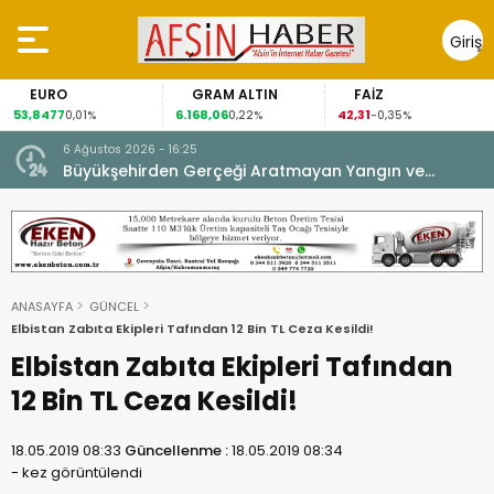
Giriş
Yap
EURO
GRAM ALTIN
FAİZ
53,8477
6.168,06
42,31
0,01%
0,22%
-0,35%
6 Ağustos 2026 - 16:25
su.
Büyükşehirden Gerçeği Aratmayan Yangın ve
Kurtarma Tatbikatı.
ANASAYFA
GÜNCEL
Elbistan Zabıta Ekipleri Tafından 12 Bin TL Ceza Kesildi!
Elbistan Zabıta Ekipleri Tafından
12 Bin TL Ceza Kesildi!
18.05.2019 08:33
Güncellenme :
18.05.2019 08:34
-
kez görüntülendi