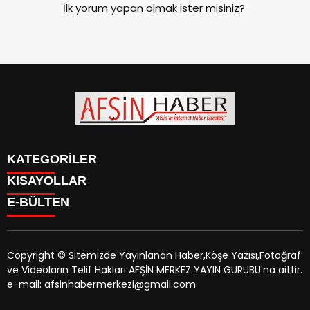
İlk yorum yapan olmak ister misiniz?
KATEGORİLER
KISAYOLLAR
SİYASET
E-BÜLTEN
EĞİTİM
SİYASET
EKONOMİ
EĞİTİM
KÜLTÜR SANAT
EKONOMİ
MAGAZİN
Copyright © Sitemizde Yayınlanan Haber,Köşe Yazısı,Fotoğraf
KÜLTÜR SANAT
MANŞETLER
ve Videoların Telif Hakları AFŞİN MERKEZ YAYIN GURUBU'na aittir.
MAGAZİN
afsinhaber.com
e-bültenine abone olarak, tarafınıza haber,
ÖZEL HABER
e-mail: afsinhabermerkezi@gmail.com
MANŞETLER
duyuru ve kampanya içerikli e-postaların gönderilmesini
SAĞLIK
ÖZEL HABER
kabul etmiş olursunuz.