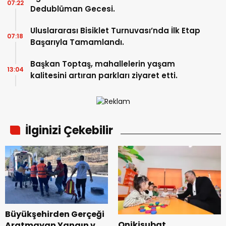
07:22
Dedublüman Gecesi.
Uluslararası Bisiklet Turnuvası’nda İlk Etap
07:18
Başarıyla Tamamlandı.
Başkan Toptaş, mahallelerin yaşam
13:04
kalitesini artıran parkları ziyaret etti.
İlginizi Çekebilir
Büyükşehirden Gerçeği
Onikişubat
Aratmayan Yangın ve