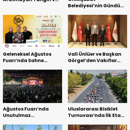
Belediyesi’nin Gündüz
Kurtarma Tatbikatı.
Bakımevi’nde yeni
dönemin ön kayıtları
başladı.
Geleneksel Ağustos
Vali Ünlüer ve Başkan
Fuarı’nda Sahne
Görgel’den Vakıflar
Zakkum’un.
Genel Müdürlüğü’ne
ziyaret.
Ağustos Fuarı’nda
Uluslararası Bisiklet
Unutulmaz
Turnuvası’nda İlk Etap
Dedublüman Gecesi.
Başarıyla
Tamamlandı.