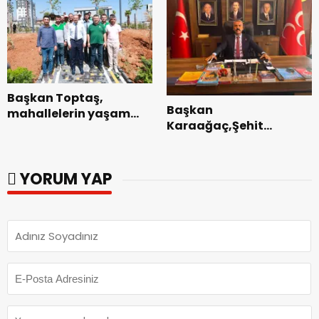
Başkan Toptaş,
Başkan
mahallelerin yaşam
Karaağaç,Şehit
kalitesini artıran
kabirleri ziyaretiyle
parkları ziyaret etti.
görevine başladı.
YORUM YAP