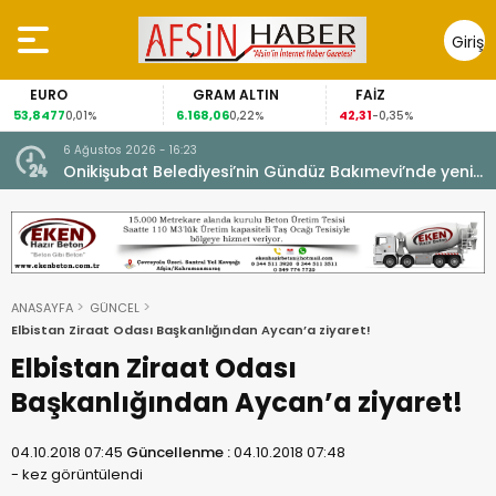
Giriş
Yap
EURO
GRAM ALTIN
FAİZ
53,8477
6.168,06
42,31
0,01%
0,22%
-0,35%
6 Ağustos 2026 - 16:23
Onikişubat Belediyesi’nin Gündüz Bakımevi’nde yeni
dönemin ön kayıtları başladı.
ANASAYFA
GÜNCEL
Elbistan Ziraat Odası Başkanlığından Aycan’a ziyaret!
Elbistan Ziraat Odası
Başkanlığından Aycan’a ziyaret!
04.10.2018 07:45
Güncellenme :
04.10.2018 07:48
-
kez görüntülendi