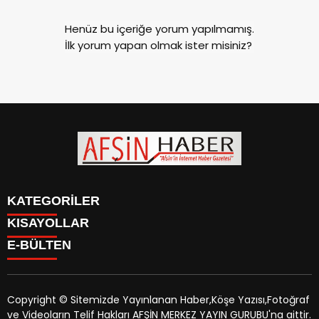
Henüz bu içeriğe yorum yapılmamış.
İlk yorum yapan olmak ister misiniz?
KATEGORİLER
KISAYOLLAR
SİYASET
E-BÜLTEN
EĞİTİM
SİYASET
EKONOMİ
EĞİTİM
KÜLTÜR SANAT
EKONOMİ
MAGAZİN
Copyright © Sitemizde Yayınlanan Haber,Köşe Yazısı,Fotoğraf
KÜLTÜR SANAT
MANŞETLER
ve Videoların Telif Hakları AFŞİN MERKEZ YAYIN GURUBU'na aittir.
MAGAZİN