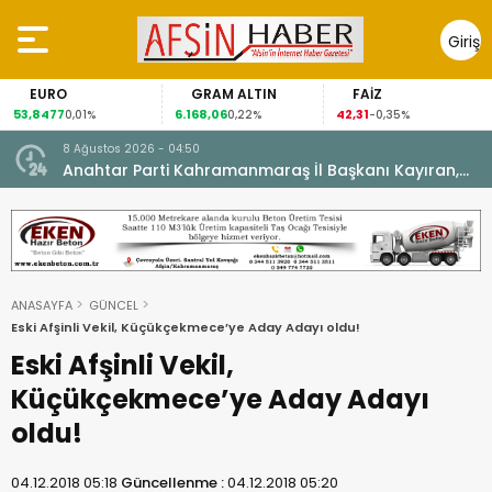
Giriş
Yap
EURO
GRAM ALTIN
FAİZ
53,8477
6.168,06
42,31
0,01%
0,22%
-0,35%
8 Ağustos 2026 - 04:50
ikleti
Anahtar Parti Kahramanmaraş İl Başkanı Kayıran,
Afşin Teşkilatı ile buluştu.
ANASAYFA
GÜNCEL
Eski Afşinli Vekil, Küçükçekmece’ye Aday Adayı oldu!
Eski Afşinli Vekil,
Küçükçekmece’ye Aday Adayı
oldu!
04.12.2018 05:18
Güncellenme :
04.12.2018 05:20