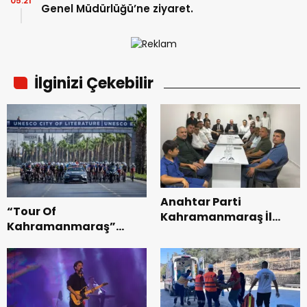
05:21
Genel Müdürlüğü’ne ziyaret.
İlginizi Çekebilir
Anahtar Parti
“Tour Of
Kahramanmaraş İl
Kahramanmaraş”
Başkanı Kayıran, Afşin
Uluslararası Yol
Teşkilatı ile buluştu.
Bisikleti Turnuvası
Tamamlandı.