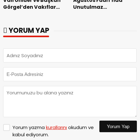
Vali Ünlüer ve Başkan
Ağustos Fuarı’nda
Görgel’den Vakıflar
Unutulmaz
Genel Müdürlüğü’ne
Dedublüman Gecesi.
ziyaret.
YORUM YAP
Yorum Yap
Yorum yazma
kurallarını
okudum ve
kabul ediyorum.