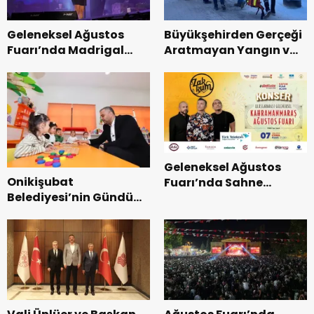
Geleneksel Ağustos
Büyükşehirden Gerçeği
Fuarı’nda Madrigal
Aratmayan Yangın ve
Coşkusu.
Kurtarma Tatbikatı.
Geleneksel Ağustos
Onikişubat
Fuarı’nda Sahne
Belediyesi’nin Gündüz
Zakkum’un.
Bakımevi’nde yeni
dönemin ön kayıtları
başladı.