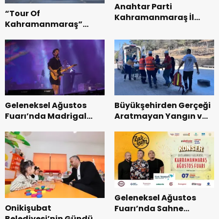
Anahtar Parti
“Tour Of
Kahramanmaraş İl
Kahramanmaraş”
Başkanı Kayıran, Afşin
Uluslararası Yol
Teşkilatı ile buluştu.
Bisikleti Turnuvası
Tamamlandı.
Geleneksel Ağustos
Büyükşehirden Gerçeği
Fuarı’nda Madrigal
Aratmayan Yangın ve
Coşkusu.
Kurtarma Tatbikatı.
Geleneksel Ağustos
Onikişubat
Fuarı’nda Sahne
Belediyesi’nin Gündüz