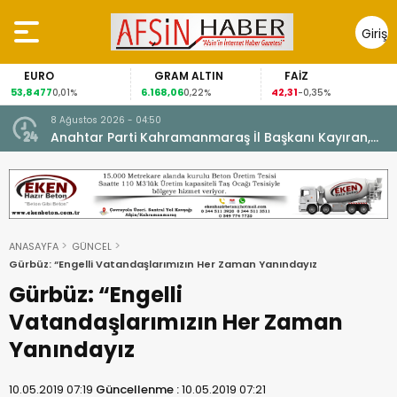
Giriş
Yap
EURO
GRAM ALTIN
FAİZ
53,8477
6.168,06
42,31
0,01%
0,22%
-0,35%
8 Ağustos 2026 - 04:50
ikleti
Anahtar Parti Kahramanmaraş İl Başkanı Kayıran,
Afşin Teşkilatı ile buluştu.
ANASAYFA
GÜNCEL
Gürbüz: “Engelli Vatandaşlarımızın Her Zaman Yanındayız
Gürbüz: “Engelli
Vatandaşlarımızın Her Zaman
Yanındayız
10.05.2019 07:19
Güncellenme :
10.05.2019 07:21