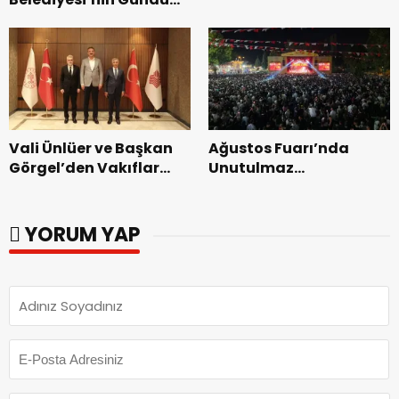
Zakkum’un.
Bakımevi’nde yeni
dönemin ön kayıtları
başladı.
Vali Ünlüer ve Başkan
Ağustos Fuarı’nda
Görgel’den Vakıflar
Unutulmaz
Genel Müdürlüğü’ne
Dedublüman Gecesi.
ziyaret.
YORUM YAP