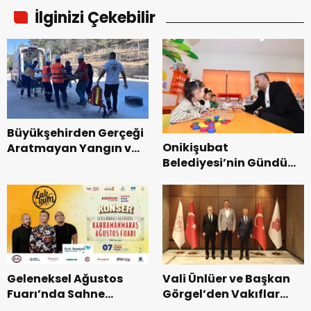
İlginizi Çekebilir
Büyükşehirden Gerçeği
Onikişubat
Aratmayan Yangın ve
Belediyesi’nin Gündüz
Kurtarma Tatbikatı.
Bakımevi’nde yeni
dönemin ön kayıtları
başladı.
Geleneksel Ağustos
Vali Ünlüer ve Başkan
Fuarı’nda Sahne
Görgel’den Vakıflar
Zakkum’un.
Genel Müdürlüğü’ne