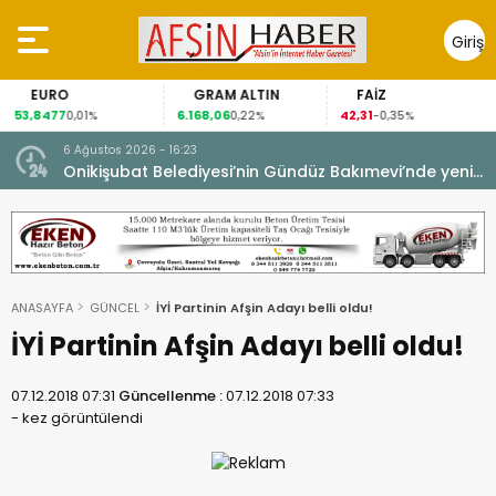
Giriş
Yap
EURO
GRAM ALTIN
FAİZ
53,8477
6.168,06
42,31
0,01%
0,22%
-0,35%
6 Ağustos 2026 - 16:23
Onikişubat Belediyesi’nin Gündüz Bakımevi’nde yeni
dönemin ön kayıtları başladı.
ANASAYFA
GÜNCEL
İYİ Partinin Afşin Adayı belli oldu!
İYİ Partinin Afşin Adayı belli oldu!
07.12.2018 07:31
Güncellenme :
07.12.2018 07:33
-
kez görüntülendi