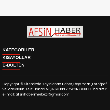
KATEGORİLER
KISAYOLLAR
SİYASET
E-BÜLTEN
EĞİTİM
SİYASET
EKONOMİ
EĞİTİM
KÜLTÜR SANAT
EKONOMİ
MAGAZİN
Copyright © Sitemizde Yayınlanan Haber,Köşe Yazısı,Fotoğraf
KÜLTÜR SANAT
MANŞETLER
ve Videoların Telif Hakları AFŞİN MERKEZ YAYIN GURUBU'na aittir.
MAGAZİN
afsinhaber.com
e-bültenine abone olarak, tarafınıza haber,
ÖZEL HABER
e-mail: afsinhabermerkezi@gmail.com
MANŞETLER
duyuru ve kampanya içerikli e-postaların gönderilmesini
SAĞLIK
ÖZEL HABER
kabul etmiş olursunuz.
SPOR
SAĞLIK
TEKNOLOJİ