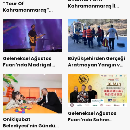
“Tour Of
Kahramanmaraş İl
Kahramanmaraş”
Başkanı Kayıran, Afşin
Uluslararası Yol
Teşkilatı ile buluştu.
Bisikleti Turnuvası
Tamamlandı.
Geleneksel Ağustos
Büyükşehirden Gerçeği
Fuarı’nda Madrigal
Aratmayan Yangın ve
Coşkusu.
Kurtarma Tatbikatı.
Geleneksel Ağustos
Onikişubat
Fuarı’nda Sahne
Belediyesi’nin Gündüz
Zakkum’un.