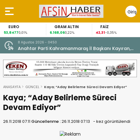
Giriş
Yap
EURO
GRAM ALTIN
FAİZ
3,8477
6.168,06
42,31
88
0,01%
0,22%
-0,35%
8 Ağustos 2026 - 04:50
ikleti
Anahtar Parti Kahramanmaraş İl Başkanı Kayıran,
Afşin Teşkilatı ile buluştu.
ANASAYFA
GÜNCEL
Kaya; “Aday Belirleme Süreci Devam Ediyor”
Kaya; “Aday Belirleme Süreci
Devam Ediyor”
26.11.2018 07:11
Güncellenme :
26.11.2018 07:13
-
kez görüntülendi