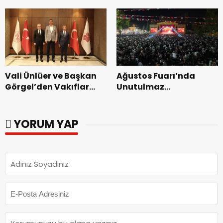
Bakımevi’nde yeni
dönemin ön kayıtları
başladı.
Vali Ünlüer ve Başkan
Ağustos Fuarı’nda
Görgel’den Vakıflar
Unutulmaz
Genel Müdürlüğü’ne
Dedublüman Gecesi.
ziyaret.
YORUM YAP