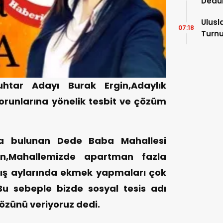
Dedu
Ulusl
07:18
Turnu
Tama
tar Adayı Burak Ergin,Adaylık
orunlarına yönelik tesbit ve çözüm
a bulunan Dede Baba Mahallesi
n,Mahallemizde apartman fazla
kış aylarında ekmek yapmaları çok
.Bu sebeple bizde sosyal tesis adı
sözünü veriyoruz dedi.