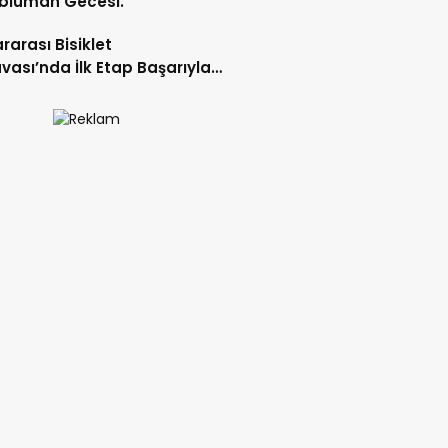
blüman Gecesi.
ararası Bisiklet
vası’nda İlk Etap Başarıyla
mlandı.