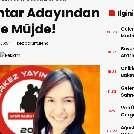
htar Adayından
İlgin
e Müjde!
Gelen
06:26
Madri
 06:54
-
kez görüntülendi
Büyük
16:25
Arat
Tatbi
Oniki
16:23
Bakım
kayıt
Gelen
11:32
Sahn
Vali 
05:21
Görge
Müdür
Ağust
07:22