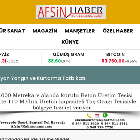
ÜR SANAT
MAGAZİN
MANŞETLER
ÖZEL HABER
KÜNYE
FAİZ
GÜMÜŞ GRAM
BITCOIN
,31
88,60
63.760,00
-0,35%
1,07%
-0,55%
yan Yangın ve Kurtarma Tatbikatı.
Adayından Müjde üstüne Müjde!