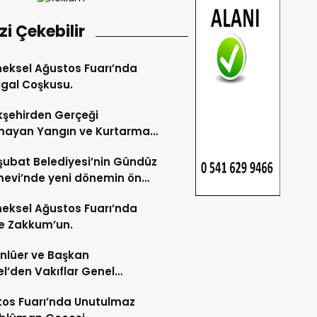
izi Çekebilir
eksel Ağustos Fuarı’nda
gal Coşkusu.
şehirden Gerçeği
mayan Yangın ve Kurtarma
katı.
şubat Belediyesi’nin Gündüz
evi’nde yeni dönemin ön
ları başladı.
eksel Ağustos Fuarı’nda
e Zakkum’un.
Ünlüer ve Başkan
l’den Vakıflar Genel
lüğü’ne ziyaret.
os Fuarı’nda Unutulmaz