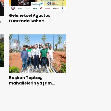
Geleneksel Ağustos
Fuarı’nda Sahne
n
Zakkum’un.
ı
Başkan Toptaş,
mahallelerin yaşam
kalitesini artıran parkları
ziyaret etti.