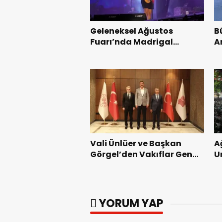
Geleneksel Ağustos
B
Fuarı’nda Madrigal
A
Coşkusu.
K
Vali Ünlüer ve Başkan
A
Görgel’den Vakıflar Genel
U
Müdürlüğü’ne ziyaret.
G
YORUM YAP