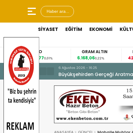
Haber ara...
SİYASET
EĞİTİM
EKONOMİ
KÜLT
EURO
GRAM ALTIN
53,8477
6.168,06
42
0,01%
0,22%
6 Ağustos 2026 - 16:25
Büyükşehirden Gerçeği Aratma
ANASAYFA
GÜNCEL
Mahalle Muhtar 