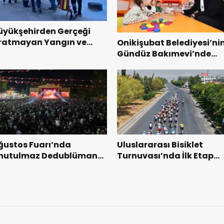
üyükşehirden Gerçeği
ratmayan Yangın ve
Onikişubat Belediyesi’ni
urtarma Tatbikatı.
Gündüz Bakımevi’nde
yeni dönemin ön kayıtlar
başladı.
ğustos Fuarı’nda
Uluslararası Bisiklet
nutulmaz Dedublüman
Turnuvası’nda İlk Etap
ecesi.
Başarıyla Tamamlandı.