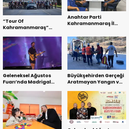
Anahtar Parti
“Tour Of
Kahramanmaraş İl
Kahramanmaraş”
Başkanı Kayıran, Afşin
Uluslararası Yol
Teşkilatı ile buluştu.
Bisikleti Turnuvası
Tamamlandı.
Geleneksel Ağustos
Büyükşehirden Gerçeği
Fuarı’nda Madrigal
Aratmayan Yangın ve
Coşkusu.
Kurtarma Tatbikatı.