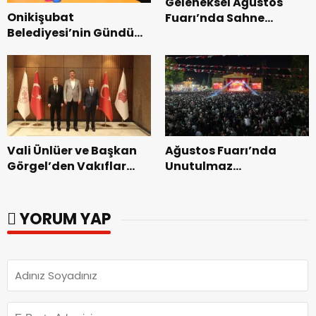
Geleneksel Ağustos
Onikişubat
Fuarı’nda Sahne
Belediyesi’nin Gündüz
Zakkum’un.
Bakımevi’nde yeni
dönemin ön kayıtları
başladı.
Vali Ünlüer ve Başkan
Ağustos Fuarı’nda
Görgel’den Vakıflar
Unutulmaz
Genel Müdürlüğü’ne
Dedublüman Gecesi.
ziyaret.
YORUM YAP