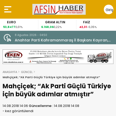
Giriş
Yap
GRAM ALTIN
FAİZ
GÜMÜŞ
6.168,06
42,31
88,60
,01%
0,22%
-0,35%
1,07%
8 Ağustos 2026 - 04:50
ikleti
Anahtar Parti Kahramanmaraş İl Başkanı Kayıran,
Afşin Teşkilatı ile buluştu.
ANASAYFA
GÜNCEL
Mahçiçek; “Ak Parti Güçlü Türkiye için büyük adımlar atmıştır”
Mahçiçek; “Ak Parti Güçlü Türkiye
için büyük adımlar atmıştır”
14.08.2018 14:06
Güncellenme :
14.08.2018 14:08
-
kez görüntülendi