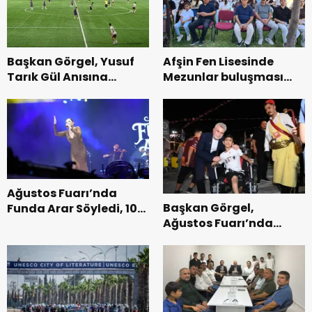
Başkan Görgel, Yusuf
Afşin Fen Lisesinde
Tarık Gül Anısına
Mezunlar buluşması
Düzenlenen Futbol
gerçekleştirildi.
Turnuvasına Katıldı.
Ağustos Fuarı’nda
Başkan Görgel,
Funda Arar Söyledi, 100
Ağustos Fuarı’nda
Bin Dinleyici Eşlik Etti.
Esnaf ve
Vatandaşlarla
Buluştu.