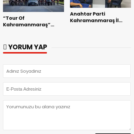
Anahtar Parti
“Tour Of
Kahramanmaraş İl
Kahramanmaraş”
Başkanı Kayıran, Afşin
Uluslararası Yol
Teşkilatı ile buluştu.
Bisikleti Turnuvası
Tamamlandı.
YORUM YAP