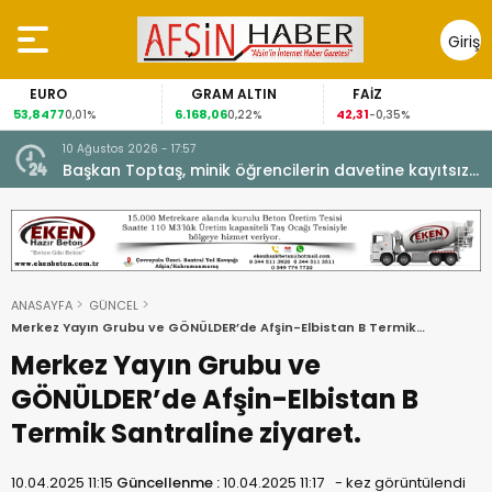
Giriş
Yap
URO
GRAM ALTIN
FAİZ
G
8477
6.168,06
42,31
88,6
0,01%
0,22%
-0,35%
10 Ağustos 2026 - 17:57
e
Başkan Toptaş, minik öğrencilerin davetine kayıtsız
kalmadı.
ANASAYFA
GÜNCEL
Merkez Yayın Grubu ve GÖNÜLDER’de Afşin-Elbistan B Termik
Santraline ziyaret.
Merkez Yayın Grubu ve
GÖNÜLDER’de Afşin-Elbistan B
Termik Santraline ziyaret.
10.04.2025 11:15
Güncellenme :
10.04.2025 11:17
-
kez görüntülendi