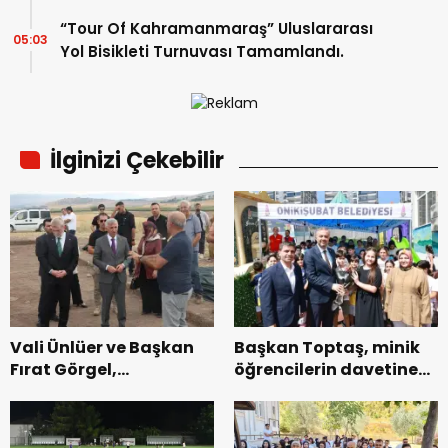
“Tour Of Kahramanmaraş” Uluslararası
05:03
Yol Bisikleti Turnuvası Tamamlandı.
İlginizi Çekebilir
Vali Ünlüer ve Başkan
Başkan Toptaş, minik
Fırat Görgel,
öğrencilerin davetine
Domuztepe
kayıtsız kalmadı.
Höyüğü’nde Kazı
Çalışmalarını İnceledi.