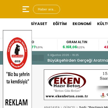
Haber ara...
SİYASET
EĞİTİM
EKONOMİ
KÜLT
EURO
GRAM ALTIN
FAİZ
,8477
6.168,06
42,31
0,01%
0,22%
-0,35%
6 Ağustos 2026 - 16:25
Büyükşehirden Gerçeği Aratma
ANASAYFA
GÜNCEL
Safi; “Partimiz Mi