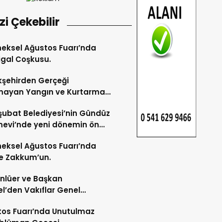
izi Çekebilir
eksel Ağustos Fuarı’nda
gal Coşkusu.
şehirden Gerçeği
mayan Yangın ve Kurtarma
katı.
şubat Belediyesi’nin Gündüz
evi’nde yeni dönemin ön
ları başladı.
eksel Ağustos Fuarı’nda
e Zakkum’un.
Ünlüer ve Başkan
l’den Vakıflar Genel
lüğü’ne ziyaret.
os Fuarı’nda Unutulmaz