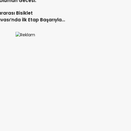
blüman Gecesi.
ararası Bisiklet
vası’nda İlk Etap Başarıyla
mlandı.