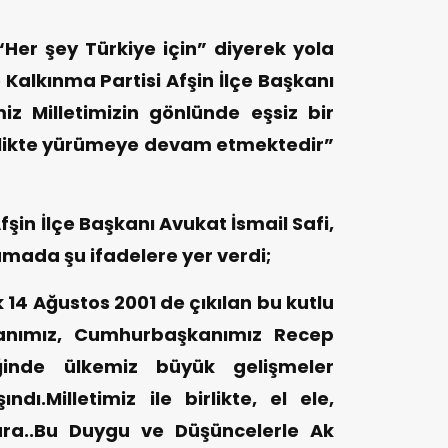
er şey Türkiye için” diyerek yola
e Kalkınma Partisi Afşin İlçe Başkanı
iz Milletimizin gönlünde eşsiz bir
irlikte yürümeye devam etmektedir”
fşin İlçe Başkanı Avukat İsmail Safi,
amada şu ifadelere yer verdi;
k 14 Ağustos 2001 de çıkılan bu kutlu
anımız, Cumhurbaşkanımız Recep
iğinde ülkemiz büyük gelişmeler
ı.Milletimiz ile birlikte, el ele,
ara..Bu Duygu ve Düşüncelerle Ak