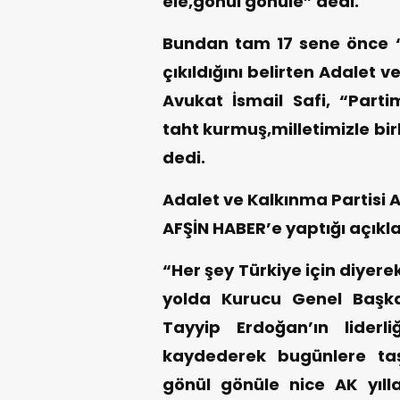
ele,gönül gönüle” dedi.
Bundan tam 17 sene önce “H
çıkıldığını belirten Adalet v
Avukat İsmail Safi, “Partim
taht kurmuş,milletimizle b
dedi.
Adalet ve Kalkınma Partisi A
AFŞİN HABER’e yaptığı açıkl
“Her şey Türkiye için diyere
yolda Kurucu Genel Başk
Tayyip Erdoğan’ın liderl
kaydederek bugünlere taşınd
gönül gönüle nice AK yıll