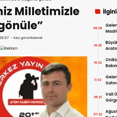
iz Milletimizle
İlgin
 gönüle”
Gelen
06:26
Madri
 05:57
-
kez görüntülendi
Büyük
16:25
Arat
Tatbi
Oniki
16:23
Bakım
kayıt
Gelen
11:32
Sahn
Vali 
05:21
Görge
Müdür
Ağust
07:22