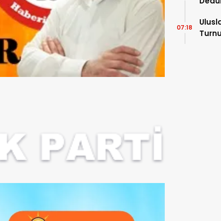
Dedu
Ulusl
07:18
Turnu
Tama