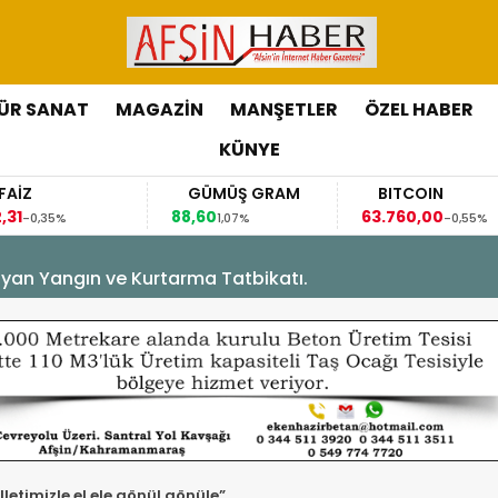
ÜR SANAT
MAGAZİN
MANŞETLER
ÖZEL HABER
KÜNYE
GÜMÜŞ GRAM
BITCOIN
GBP/T
88,60
63.760,00
63,1184
1,07%
-0,55%
0
yan Yangın ve Kurtarma Tatbikatı.
lletimizle el ele,gönül gönüle”