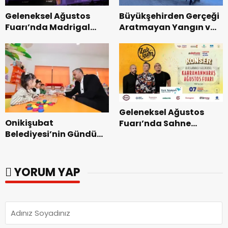
Geleneksel Ağustos
Büyükşehirden Gerçeği
Fuarı’nda Madrigal
Aratmayan Yangın ve
Coşkusu.
Kurtarma Tatbikatı.
Geleneksel Ağustos
Onikişubat
Fuarı’nda Sahne
Belediyesi’nin Gündüz
Zakkum’un.
Bakımevi’nde yeni
dönemin ön kayıtları
başladı.
YORUM YAP