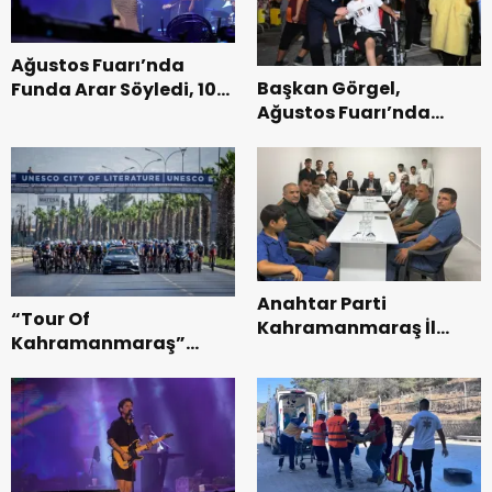
Ağustos Fuarı’nda
Başkan Görgel,
Funda Arar Söyledi, 100
Ağustos Fuarı’nda
Bin Dinleyici Eşlik Etti.
Esnaf ve
Vatandaşlarla
Buluştu.
Anahtar Parti
“Tour Of
Kahramanmaraş İl
Kahramanmaraş”
Başkanı Kayıran, Afşin
Uluslararası Yol
Teşkilatı ile buluştu.
Bisikleti Turnuvası
Tamamlandı.