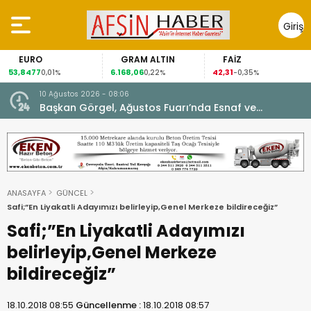
Giriş
Yap
EURO
GRAM ALTIN
FAİZ
53,8477
6.168,06
42,31
0,01%
0,22%
-0,35%
10 Ağustos 2026 - 08:06
Başkan Görgel, Ağustos Fuarı’nda Esnaf ve
Vatandaşlarla Buluştu.
ANASAYFA
GÜNCEL
Safi;”En Liyakatli Adayımızı belirleyip,Genel Merkeze bildireceğiz”
Safi;”En Liyakatli Adayımızı
belirleyip,Genel Merkeze
bildireceğiz”
18.10.2018 08:55
Güncellenme :
18.10.2018 08:57