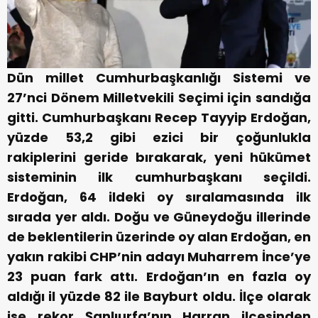
Dün millet Cumhurbaşkanlığı Sistemi ve
27’nci Dönem Milletvekili Seçimi için sandığa
gitti. Cumhurbaşkanı Recep Tayyip Erdoğan,
yüzde 53,2 gibi ezici bir çoğunlukla
rakiplerini geride bırakarak, yeni hükümet
sisteminin ilk cumhurbaşkanı seçildi.
Erdoğan, 64 ildeki oy sıralamasında ilk
sırada yer aldı. Doğu ve Güneydoğu illerinde
de beklentilerin üzerinde oy alan Erdoğan, en
yakın rakibi CHP’nin adayı Muharrem İnce’ye
23 puan fark attı. Erdoğan’ın en fazla oy
aldığı il yüzde 82 ile Bayburt oldu. İlçe olarak
ise rekor Şanlıurfa’nın Harran ilçesinden