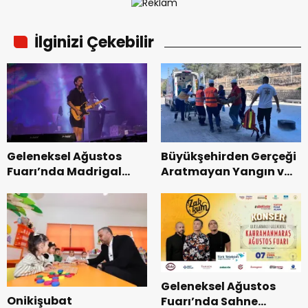
İlginizi Çekebilir
Geleneksel Ağustos
Büyükşehirden Gerçeği
Fuarı’nda Madrigal
Aratmayan Yangın ve
Coşkusu.
Kurtarma Tatbikatı.
Geleneksel Ağustos
Onikişubat
Fuarı’nda Sahne