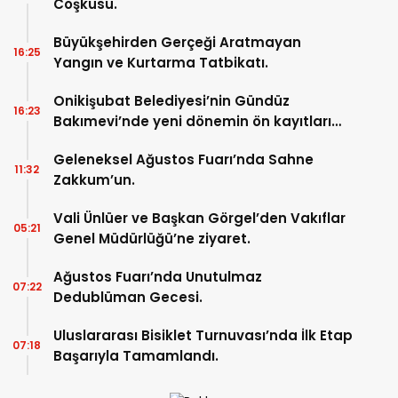
Coşkusu.
Büyükşehirden Gerçeği Aratmayan
16:25
Yangın ve Kurtarma Tatbikatı.
Onikişubat Belediyesi’nin Gündüz
16:23
Bakımevi’nde yeni dönemin ön kayıtları
başladı.
Geleneksel Ağustos Fuarı’nda Sahne
11:32
Zakkum’un.
Vali Ünlüer ve Başkan Görgel’den Vakıflar
05:21
Genel Müdürlüğü’ne ziyaret.
Ağustos Fuarı’nda Unutulmaz
07:22
Dedublüman Gecesi.
Uluslararası Bisiklet Turnuvası’nda İlk Etap
07:18
Başarıyla Tamamlandı.