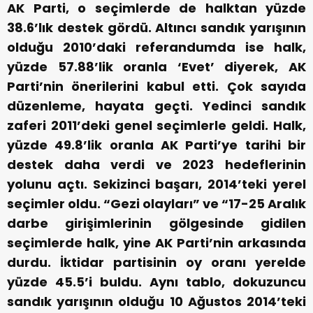
AK Parti, o seçimlerde de halktan yüzde
38.6’lık destek gördü.
Altıncı sandık yarışının
olduğu 2010’daki referandumda ise halk,
yüzde 57.88’lik oranla ‘Evet’ diyerek, AK
Parti’nin önerilerini kabul etti. Çok sayıda
düzenleme, hayata geçti.
Yedinci sandık
zaferi 2011’deki genel seçimlerle geldi. Halk,
yüzde 49.8’lik oranla AK Parti’ye tarihi bir
destek daha verdi ve 2023 hedeflerinin
yolunu açtı.
Sekizinci başarı, 2014’teki yerel
seçimler oldu. “Gezi olayları” ve “17-25 Aralık
darbe girişimlerinin gölgesinde gidilen
seçimlerde halk, yine AK Parti’nin arkasında
durdu. İktidar partisinin oy oranı yerelde
yüzde 45.5’i buldu.
Aynı tablo, dokuzuncu
sandık yarışının olduğu 10 Ağustos 2014’teki