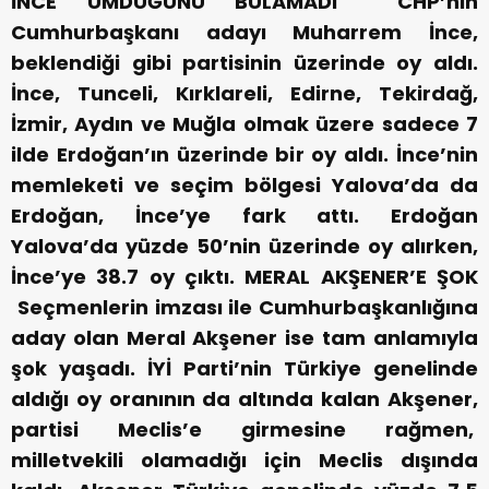
İNCE UMDUĞUNU BULAMADI
CHP’nin
Cumhurbaşkanı adayı Muharrem İnce,
beklendiği gibi partisinin üzerinde oy aldı.
İnce, Tunceli, Kırklareli, Edirne, Tekirdağ,
İzmir, Aydın ve Muğla olmak üzere sadece 7
ilde Erdoğan’ın üzerinde bir oy aldı. İnce’nin
memleketi ve seçim bölgesi Yalova’da da
Erdoğan, İnce’ye fark attı. Erdoğan
Yalova’da yüzde 50’nin üzerinde oy alırken,
İnce’ye 38.7 oy çıktı.
MERAL AKŞENER’E ŞOK
Seçmenlerin imzası ile Cumhurbaşkanlığına
aday olan Meral Akşener ise tam anlamıyla
şok yaşadı. İYİ Parti’nin Türkiye genelinde
aldığı oy oranının da altında kalan Akşener,
partisi Meclis’e girmesine rağmen,
milletvekili olamadığı için Meclis dışında