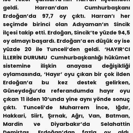
geldi. Harran’dan Cumhurbaşkanı
Erdoğan’da 97,7 oy çıktı. Harran’ı her
seçimde birinci olan Adıyaman’ın Sincik
ilçesi takip etti. Erdoğan, Sincik’te yüzde 94,5
oy almayı başardı. Erdoğan’a en düşük oy ise
yüzde 20 ile Tunceli’den geldi.
‘HAYIR’CI
İLLERİN DURUMU
Cumhurbaşkanlığı hükümet
sistemine ilişkin anayasa değişikliği
oylamasında, ‘Hayır’ oyu çıkan bir çok ilden
Erdoğan’a bu kez destek gelirken,
Güneydoğu’da referandumda hayır oyu
çıkan 11 ilden 10’unda yine aynı yönde sonuç
çıktı. Tunceli’de Muharrem İnce, Iğdır,
Hakkari, Siirt, Şırnak, Ağrı, Van, Batman,
Mardin ve Diyarbakır’da Selahattin
Demirtaş, Erdoğan’dan fazla oy aldı.