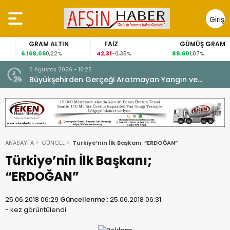
Giriş
Yap
GRAM ALTIN
FAİZ
GÜMÜŞ GRAM
6.168,06
42,31
88,60
0,22%
-0,35%
1,07%
6 Ağustos 2026 - 16:25
su.
Büyükşehirden Gerçeği Aratmayan Yangın ve
Kurtarma Tatbikatı.
ANASAYFA
GÜNCEL
Türkiye’nin İlk Başkanı; “ERDOĞAN”
Türkiye’nin İlk Başkanı;
“ERDOĞAN”
25.06.2018 06:29
Güncellenme :
25.06.2018 06:31
-
kez görüntülendi