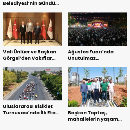
Belediyesi’nin Gündüz
Zakkum’un.
Bakımevi’nde yeni
dönemin ön kayıtları
başladı.
Vali Ünlüer ve Başkan
Ağustos Fuarı’nda
Görgel’den Vakıflar
Unutulmaz
Genel Müdürlüğü’ne
Dedublüman Gecesi.
ziyaret.
Uluslararası Bisiklet
Başkan Toptaş,
Turnuvası’nda İlk Etap
mahallelerin yaşam
Başarıyla
kalitesini artıran
Tamamlandı.