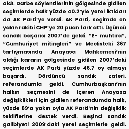
aldı. Darbe söylentilerinin gölgesinde gidilen
seçimlerde halk yüzde 40.2’yle yerel iktidarı
da AK Parti’ye verdi. AK Parti, seçimde en
yakın rakibi CHP’ye 20 puan fark attı. Üçüncü
sandık başarısı 2007’de geldi. “E- muhtıra”,
“Cumhuriyet mitingleri” ve Meclisteki 367
tartışmasında Anayasa Mahkemesi’nin
aldığı kararın gölgesinde gidilen 2007’deki
seçimlerde AK Parti yüzde 46.7 oy almayı
başardı.
Dördüncü sandık zaferi,
referandumla geldi. Cumhurbaşkanı’nın
halkın seçmesini de içeren Anayasa
değişiklikleri için gidilen referandumda halk,
yüzde 69’a yakın oyla AK Parti’nin değişiklik
tekliflerine destek verdi.
Beşinci sandık
galibiyeti 2009’daki yerel seçimlerle geldi.