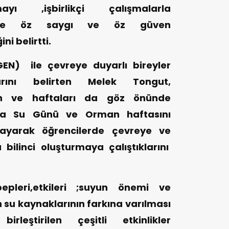
mayı ,işbirlikçi çalışmalarla
klerde öz saygı ve öz güven
i belirtti.
EN) ile çevreye duyarlı bireyler
larını belirten Melek Tongut,
gün ve haftaları da göz önünde
nya Su Günü ve Orman haftasını
tlayarak öğrencilerde çevreye ve
ilinci oluşturmaya çalıştıklarını
ebepleri,etkileri ;suyun önemi ve
su kaynaklarının farkına varılması
birleştirilen çeşitli etkinlikler