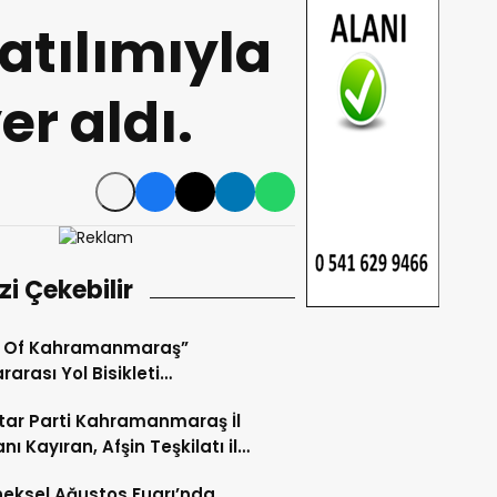
katılımıyla
er aldı.
izi Çekebilir
r Of Kahramanmaraş”
rarası Yol Bisikleti
uvası Tamamlandı.
ar Parti Kahramanmaraş İl
nı Kayıran, Afşin Teşkilatı ile
tu.
eksel Ağustos Fuarı’nda