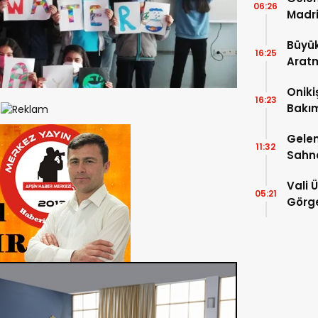
06:26
Madri
Büyük
16:25
Arat
Tatbi
Oniki
16:23
Bakım
kayıt
Gelen
11:32
Sahn
Vali 
05:21
Görge
Müdür