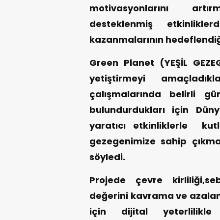
motivasyonlarını artır
desteklenmiş etkinli
kazanmalarının hedeflendiğin
Green Planet (YEŞİL GEZEG
yetiştirmeyi amaçladık
çalışmalarında belirli 
bulundurdukları için Dü
yaratıcı etkinliklerle ku
gezegenimize sahip çıkma b
söyledi.
Projede çevre kirliliği,s
değerini kavrama ve azalan 
için dijital yeterlilikle 