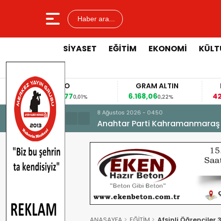
Haber ara...
SİYASET
EĞİTİM
EKONOMİ
KÜLT
EURO
GRAM ALTIN
FAİZ
53,8477
6.168,06
42,31
0,01%
0,22%
-0,3
8 Ağustos 2026 - 04:50
Anahtar Parti Kahramanmaraş İl 
ANASAYFA
EĞİTİM
Afşinli Öğrenciler 