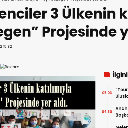
enciler 3 Ülkenin 
egen” Projesinde y
2 15:32
İlgin
“Tou
05:03
Ulusla
Turn
Anaht
04:50
Başka
buluş
Gelen