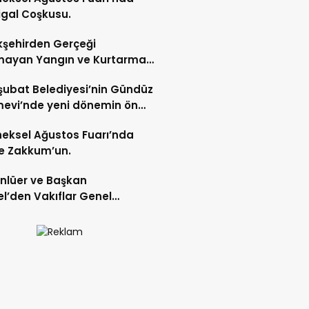
gal Coşkusu.
şehirden Gerçeği
mayan Yangın ve Kurtarma
katı.
şubat Belediyesi’nin Gündüz
evi’nde yeni dönemin ön
ları başladı.
eksel Ağustos Fuarı’nda
e Zakkum’un.
Ünlüer ve Başkan
l’den Vakıflar Genel
lüğü’ne ziyaret.