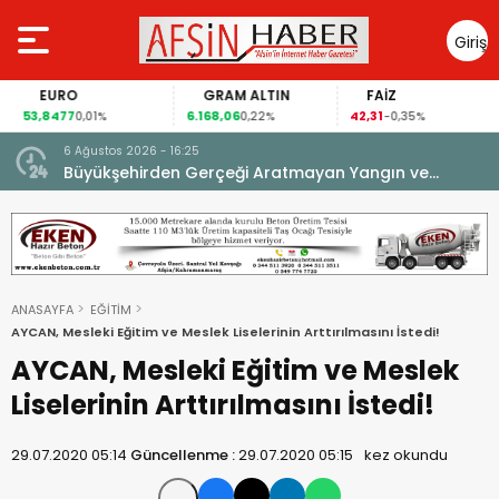
Giriş
Yap
EURO
GRAM ALTIN
FAİZ
53,8477
6.168,06
42,31
0,01%
0,22%
-0,35%
6 Ağustos 2026 - 16:25
su.
Büyükşehirden Gerçeği Aratmayan Yangın ve
Kurtarma Tatbikatı.
ANASAYFA
EĞİTİM
AYCAN, Mesleki Eğitim ve Meslek Liselerinin Arttırılmasını İstedi!
AYCAN, Mesleki Eğitim ve Meslek
Liselerinin Arttırılmasını İstedi!
29.07.2020 05:14
Güncellenme :
29.07.2020 05:15
kez okundu