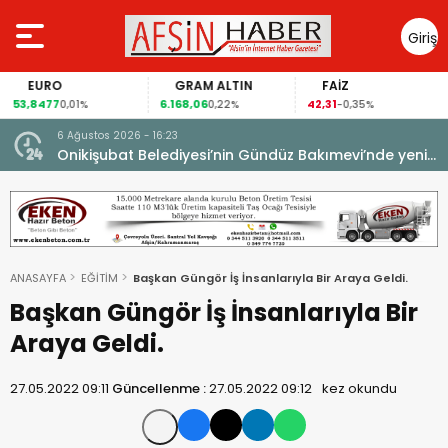
Giriş
Yap
EURO
GRAM ALTIN
FAİZ
53,8477
6.168,06
42,31
0,01%
0,22%
-0,35%
6 Ağustos 2026 - 16:23
Onikişubat Belediyesi’nin Gündüz Bakımevi’nde yeni
dönemin ön kayıtları başladı.
ANASAYFA
EĞİTİM
Başkan Güngör İş İnsanlarıyla Bir Araya Geldi.
Başkan Güngör İş İnsanlarıyla Bir
Araya Geldi.
27.05.2022 09:11
Güncellenme :
27.05.2022 09:12
kez okundu