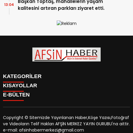
Başkan Toptaş, mahallelerin yaşam
13:04
kalitesini artıran parkları ziyaret etti.
KATEGORİLER
KISAYOLLAR
SİYASET
E-BÜLTEN
EĞİTİM
SİYASET
EKONOMİ
EĞİTİM
KÜLTÜR SANAT
EKONOMİ
MAGAZİN
Copyright © Sitemizde Yayınlanan Haber,Köşe Yazısı,Fotoğraf
KÜLTÜR SANAT
MANŞETLER
ve Videoların Telif Hakları AFŞİN MERKEZ YAYIN GURUBU'na aittir.
MAGAZİN
afsinhaber.com
e-bültenine abone olarak, tarafınıza haber,
ÖZEL HABER
e-mail: afsinhabermerkezi@gmail.com
MANŞETLER
duyuru ve kampanya içerikli e-postaların gönderilmesini