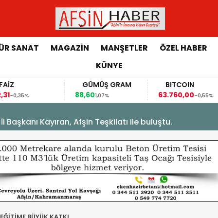
ÜR SANAT
MAGAZİN
MANŞETLER
ÖZEL HABER
KÜNYE
AİZ
GÜMÜŞ GRAM
BITCOIN
31
88,60
63.760,00
-0,35%
1,07%
-0,55%
Başkanı Kayıran, Afşin Teşkilatı ile buluştu.
EĞİTİME BÜYÜK KATKI