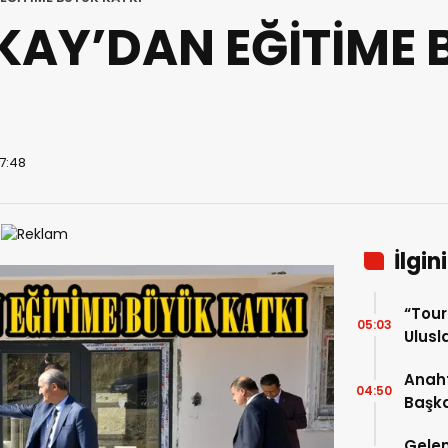
KAY’DAN EĞİTİME 
07:48
İlgin
“Tou
05:03
Ulusla
Turn
Anaht
04:50
Başka
buluş
Gelen