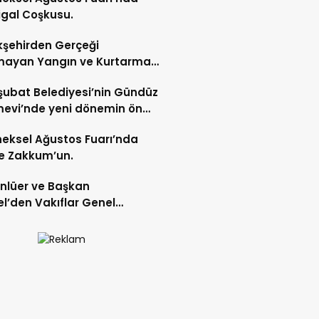
gal Coşkusu.
şehirden Gerçeği
mayan Yangın ve Kurtarma
katı.
şubat Belediyesi’nin Gündüz
evi’nde yeni dönemin ön
ları başladı.
eksel Ağustos Fuarı’nda
e Zakkum’un.
Ünlüer ve Başkan
l’den Vakıflar Genel
lüğü’ne ziyaret.