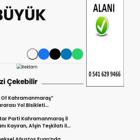
BÜYÜK
izi Çekebilir
r Of Kahramanmaraş”
rarası Yol Bisikleti
uvası Tamamlandı.
ar Parti Kahramanmaraş İl
nı Kayıran, Afşin Teşkilatı ile
tu.
eksel Ağustos Fuarı’nda