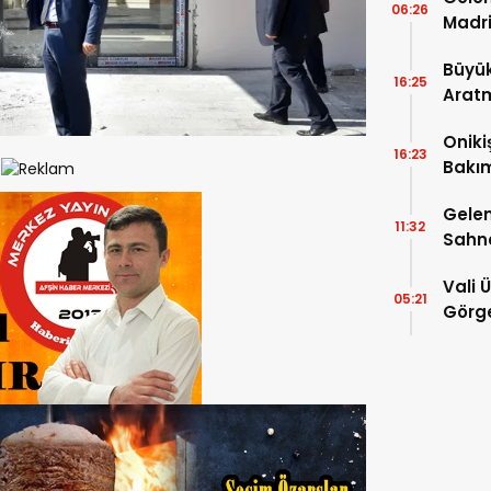
06:26
Madri
Büyük
16:25
Arat
Tatbi
Oniki
16:23
Bakım
kayıt
Gelen
11:32
Sahn
Vali 
05:21
Görge
Müdür