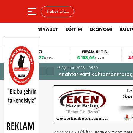
Haber ara...
SİYASET
EĞİTİM
EKONOMİ
KÜLT
EURO
GRAM ALTIN
F
53,8477
6.168,06
42,
0,01%
0,22%
8 Ağustos 2026 - 04:50
Anahtar Parti Kahramanmaraş İl 
ANASAYFA
EĞİTİM
BAŞKAN OKAY’DAN 