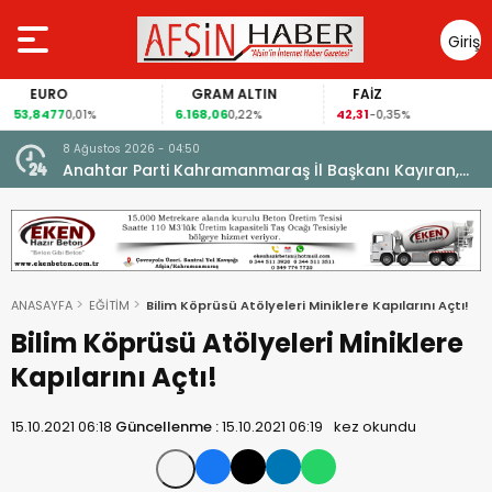
Giriş
Yap
EURO
GRAM ALTIN
FAİZ
53,8477
6.168,06
42,31
0,01%
0,22%
-0,35%
8 Ağustos 2026 - 04:50
ikleti
Anahtar Parti Kahramanmaraş İl Başkanı Kayıran,
Afşin Teşkilatı ile buluştu.
ANASAYFA
EĞİTİM
Bilim Köprüsü Atölyeleri Miniklere Kapılarını Açtı!
Bilim Köprüsü Atölyeleri Miniklere
Kapılarını Açtı!
15.10.2021 06:18
Güncellenme :
15.10.2021 06:19
kez okundu