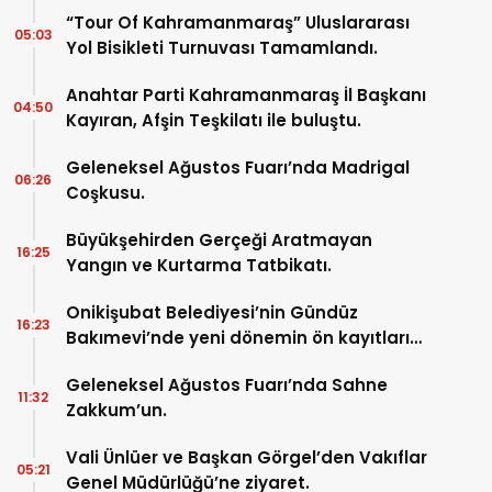
“Tour Of Kahramanmaraş” Uluslararası
05:03
Yol Bisikleti Turnuvası Tamamlandı.
Anahtar Parti Kahramanmaraş İl Başkanı
04:50
Kayıran, Afşin Teşkilatı ile buluştu.
Geleneksel Ağustos Fuarı’nda Madrigal
06:26
Coşkusu.
Büyükşehirden Gerçeği Aratmayan
16:25
Yangın ve Kurtarma Tatbikatı.
Onikişubat Belediyesi’nin Gündüz
16:23
Bakımevi’nde yeni dönemin ön kayıtları
başladı.
Geleneksel Ağustos Fuarı’nda Sahne
11:32
Zakkum’un.
Vali Ünlüer ve Başkan Görgel’den Vakıflar
05:21