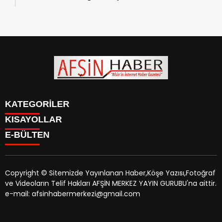
Genel Müdürlüğü’ne ziyaret.
KATEGORİLER
KISAYOLLAR
SİYASET
E-BÜLTEN
EĞİTİM
SİYASET
EKONOMİ
EĞİTİM
KÜLTÜR SANAT
EKONOMİ
MAGAZİN
Copyright © Sitemizde Yayınlanan Haber,Köşe Yazısı,Fotoğraf
KÜLTÜR SANAT
MANŞETLER
ve Videoların Telif Hakları AFŞİN MERKEZ YAYIN GURUBU'na aittir.
MAGAZİN
afsinhaber.com
e-bültenine abone olarak, tarafınıza haber,
ÖZEL HABER
e-mail: afsinhabermerkezi@gmail.com
MANŞETLER
duyuru ve kampanya içerikli e-postaların gönderilmesini
SAĞLIK
ÖZEL HABER
kabul etmiş olursunuz.