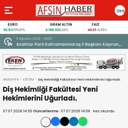
Giriş
Yap
URO
GRAM ALTIN
FAİZ
GÜ
477
6.168,06
42,31
88,60
0,01%
0,22%
-0,35%
8 Ağustos 2026 - 04:50
ikleti
Anahtar Parti Kahramanmaraş İl Başkanı Kayıran,
Afşin Teşkilatı ile buluştu.
ANASAYFA
EĞİTİM
Diş Hekimliği Fakültesi Yeni Hekimlerini Uğurladı.
Diş Hekimliği Fakültesi Yeni
Hekimlerini Uğurladı.
07.07.2026 14:55
Güncellenme :
07.07.2026 14:56
kez okundu