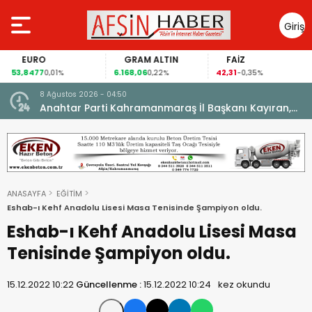
Giriş
Yap
EURO
GRAM ALTIN
FAİZ
53,8477
6.168,06
42,31
0,01%
0,22%
-0,35%
8 Ağustos 2026 - 04:50
ikleti
Anahtar Parti Kahramanmaraş İl Başkanı Kayıran,
Afşin Teşkilatı ile buluştu.
ANASAYFA
EĞİTİM
Eshab-ı Kehf Anadolu Lisesi Masa Tenisinde Şampiyon oldu.
Eshab-ı Kehf Anadolu Lisesi Masa
Tenisinde Şampiyon oldu.
15.12.2022 10:22
Güncellenme :
15.12.2022 10:24
kez okundu