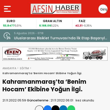
Giriş
Yap
EURO
GRAM ALTIN
FAİZ
53,8477
6.168,06
42,31
0,01%
0,22%
-0,35%
5 Ağustos 2026 - 07:18
cesi.
Uluslararası Bisiklet Turnuvası’nda İlk Etap Başarıyla
Tamamlandı.
ANASAYFA
EĞİTİM
Kahramanmaraş’ta ‘Benim Hocam’ Ekibine Yoğun İlgi.
Kahramanmaraş’ta ‘Benim
Hocam’ Ekibine Yoğun İlgi.
21.11.2022 05:59
Güncellenme :
21.11.2022 06:01
kez okundu