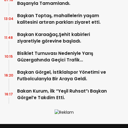
Başarıyla Tamamlandı.
Başkan Toptaş, mahallelerin yaşam
13:04
kalitesini artıran parkları ziyaret etti.
Başkan Karaağaç,Şehit kabirleri
11:48
ziyaretiyle görevine başladı.
Bisiklet Turnuvası Nedeniyle Yarış
10:15
Güzergahında Geçici Trafik
Düzenlemelerine Gidilecek!.
Başkan Görgel, İstiklalspor Yönetimi ve
16:20
Futbolcularıyla Bir Araya Geldi.
Bakan Kurum, İlk “Yeşil Ruhsat”ı Başkan
16:17
Görgel’e Takdim Etti.