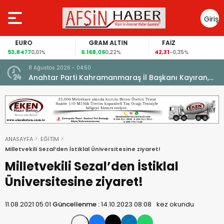
Giriş
Yap
EURO
GRAM ALTIN
FAİZ
53,8477
6.168,06
42,31
0,01%
0,22%
-0,35%
8 Ağustos 2026 - 04:50
ikleti
Anahtar Parti Kahramanmaraş İl Başkanı Kayıran,
Afşin Teşkilatı ile buluştu.
ANASAYFA
EĞİTİM
Milletvekili Sezal’den İstiklal Üniversitesine ziyaret!
Milletvekili Sezal’den İstiklal
Üniversitesine ziyaret!
11.08.2021 05:01
Güncellenme :
14.10.2023 08:08
kez okundu