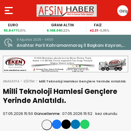
Giriş
Yap
EURO
GRAM ALTIN
FAİZ
53,8477
6.168,06
42,31
0,01%
0,22%
-0,35%
8 Ağustos 2026 - 04:50
ikleti
Anahtar Parti Kahramanmaraş İl Başkanı Kayıran,
Afşin Teşkilatı ile buluştu.
ANASAYFA
EĞİTİM
Milli Teknoloji Hamlesi Gençlere Yerinde Anlatıldı.
Milli Teknoloji Hamlesi Gençlere
Yerinde Anlatıldı.
07.05.2026 15:50
Güncellenme :
07.05.2026 15:52
kez okundu