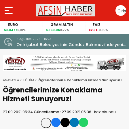
Giriş
Yap
EURO
GRAM ALTIN
FAİZ
53,8477
6.168,06
42,31
0,01%
0,22%
-0,35%
6 Ağustos 2026 - 16:23
Onikişubat Belediyesi’nin Gündüz Bakımevi’nde yeni
dönemin ön kayıtları başladı.
ANASAYFA
EĞİTİM
Öğrencilerimize Konaklama Hizmeti Sunuyoruz!
Öğrencilerimize Konaklama
Hizmeti Sunuyoruz!
27.09.2021 05:34
Güncellenme :
27.09.2021 05:36
kez okundu