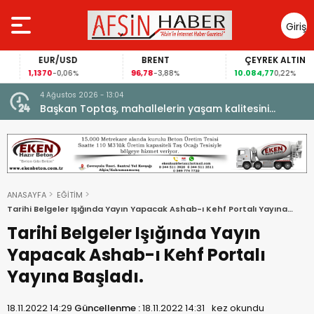
Giriş
Yap
 GRAM
BITCOIN
GBP/TRY
EUR/US
63.760,00
63,1184
1,1370
-0,55%
0,07%
-0,06
4 Ağustos 2026 - 11:48
Başkan Karaağaç,Şehit kabirleri ziyaretiyle görevine
başladı.
ANASAYFA
EĞİTİM
Tarihi Belgeler Işığında Yayın Yapacak Ashab-ı Kehf Portalı Yayına
Başladı.
Tarihi Belgeler Işığında Yayın
Yapacak Ashab-ı Kehf Portalı
Yayına Başladı.
18.11.2022 14:29
Güncellenme :
18.11.2022 14:31
kez okundu