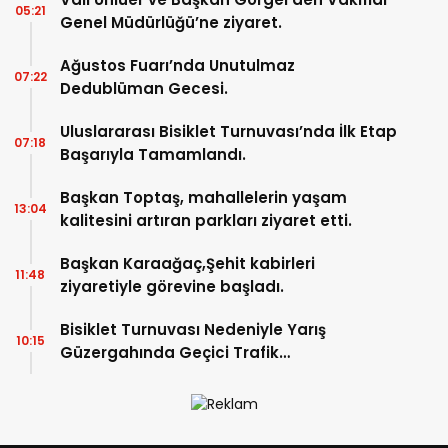
05:21
Genel Müdürlüğü’ne ziyaret.
Ağustos Fuarı’nda Unutulmaz
07:22
Dedublüman Gecesi.
Uluslararası Bisiklet Turnuvası’nda İlk Etap
07:18
Başarıyla Tamamlandı.
Başkan Toptaş, mahallelerin yaşam
13:04
kalitesini artıran parkları ziyaret etti.
Başkan Karaağaç,Şehit kabirleri
11:48
ziyaretiyle görevine başladı.
Bisiklet Turnuvası Nedeniyle Yarış
10:15
Güzergahında Geçici Trafik
Düzenlemelerine Gidilecek!.