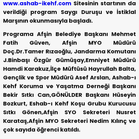
www.ashab-ikehf.com
Sitesinin startının da
verildiği program Saygı Duruşu ve İstiklal
Marşının okunmasıyla başladı.
Programa Afşin Belediye Başkanı Mehmet
Fatih Güven, Afşin MYO Müdürü
Doç.Dr.Tamer Rızaoğlu, Jandarma Komutanı
J.Binbaşı Özgür Gümüşay,Emniyet Müdürü
Hamdi Karakuz,İlçe Müftüsü Hayrullah Balta,
Gençlik ve Spor Müdürü Asef Arslan, Ashab-ı
Kehf Koruma ve Yaşatma Derneği Başkanı
Bekir Sıtkı Can,GÖNÜLDER Başkanı Hüseyin
Bozkurt, Eshab-ı Kehf Koşu Grubu Kurucusu
Sıtkı Gönen,Afşin SYO Sekreteri Nusret
Karataş,Afşin MYO Sekreteri Nedim Kılınç ve
çok sayıda öğrenci katıldı.