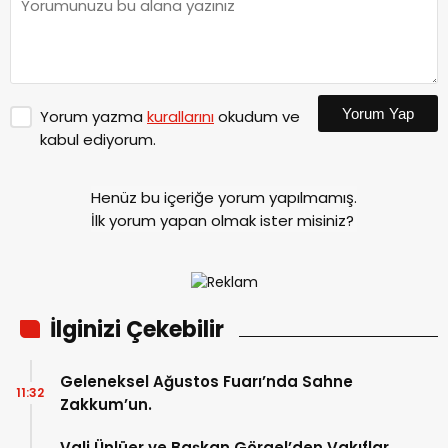
Yorum Yap
Yorum yazma
kurallarını
okudum ve
kabul ediyorum.
Henüz bu içeriğe yorum yapılmamış.
İlk yorum yapan olmak ister misiniz?
İlginizi Çekebilir
Geleneksel Ağustos Fuarı’nda Sahne
11:32
Zakkum’un.
Vali Ünlüer ve Başkan Görgel’den Vakıflar