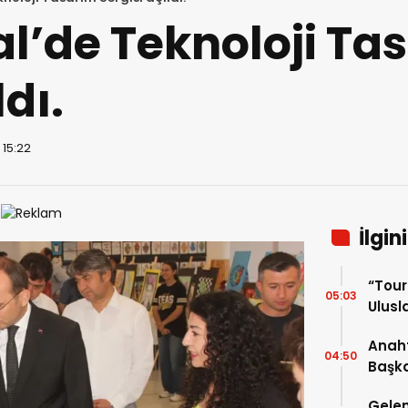
lal’de Teknoloji Ta
ldı.
 15:22
İlgin
“Tou
05:03
Ulusla
Turn
Anaht
04:50
Başka
buluş
Gelen