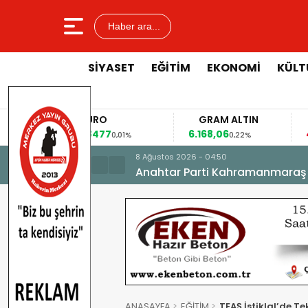
Haber ara...
SİYASET
EĞİTİM
EKONOMİ
KÜLT
EURO
GRAM ALTIN
F
53,8477
6.168,06
42,
0,01%
0,22%
8 Ağustos 2026 - 04:50
Anahtar Parti Kahramanmaraş İl 
ANASAYFA
EĞİTİM
TEAŞ İstiklal’de Te