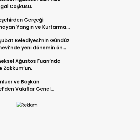
gal Coşkusu.
şehirden Gerçeği
mayan Yangın ve Kurtarma
katı.
şubat Belediyesi’nin Gündüz
evi’nde yeni dönemin ön
ları başladı.
eksel Ağustos Fuarı’nda
e Zakkum’un.
Ünlüer ve Başkan
l’den Vakıflar Genel
lüğü’ne ziyaret.