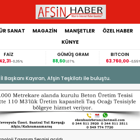
ÜR SANAT
MAGAZİN
MANŞETLER
ÖZEL HABER
KÜNYE
AİZ
GÜMÜŞ GRAM
BITCOIN
31
88,60
63.760,00
-0,35%
1,07%
-0,55%
Başkanı Kayıran, Afşin Teşkilatı ile buluştu.
knoloji Tasarım Sergisi açıldı.