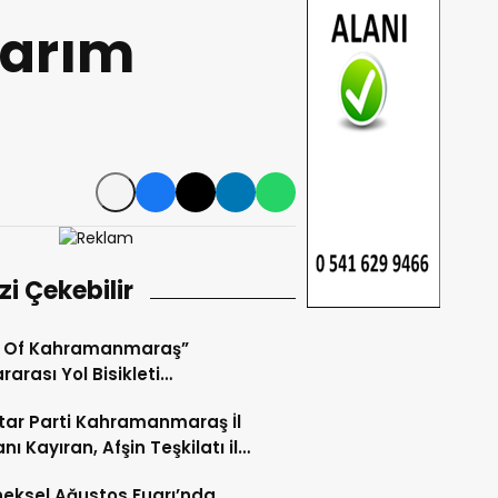
sarım
izi Çekebilir
r Of Kahramanmaraş”
rarası Yol Bisikleti
uvası Tamamlandı.
ar Parti Kahramanmaraş İl
nı Kayıran, Afşin Teşkilatı ile
tu.
eksel Ağustos Fuarı’nda