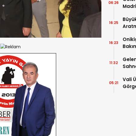
06:26
Madri
Büyük
16:25
Arat
Tatbi
Oniki
16:23
Bakım
kayıt
Gelen
11:32
Sahn
Vali 
05:21
Görge
Müdür