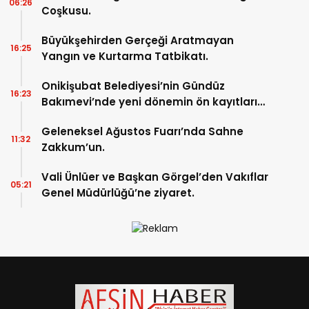
06:26
Coşkusu.
Büyükşehirden Gerçeği Aratmayan
16:25
Yangın ve Kurtarma Tatbikatı.
Onikişubat Belediyesi’nin Gündüz
16:23
Bakımevi’nde yeni dönemin ön kayıtları
başladı.
Geleneksel Ağustos Fuarı’nda Sahne
11:32
Zakkum’un.
Vali Ünlüer ve Başkan Görgel’den Vakıflar
05:21
Genel Müdürlüğü’ne ziyaret.