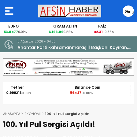
Giriş
Yap
EURO
GRAM ALTIN
FAİZ
53,8477
6.168,06
42,31
0,01%
0,22%
-0,35%
8 Ağustos 2026 - 04:50
ikleti
Anahtar Parti Kahramanmaraş İl Başkanı Kayıran,
Afşin Teşkilatı ile buluştu.
Tether
Binance Coin
0,999213
564,17
1
0.00%
-0.80%
ANASAYFA
EKONOMİ
100. Yıl Pul Sergisi Açıldı!
100. Yıl Pul Sergisi Açıldı!