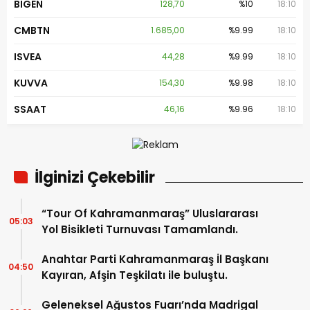
BIGEN
128,70
%10
18:10
CMBTN
1.685,00
%9.99
18:10
ISVEA
44,28
%9.99
18:10
KUVVA
154,30
%9.98
18:10
SSAAT
46,16
%9.96
18:10
İlginizi Çekebilir
“Tour Of Kahramanmaraş” Uluslararası
05:03
Yol Bisikleti Turnuvası Tamamlandı.
Anahtar Parti Kahramanmaraş İl Başkanı
04:50
Kayıran, Afşin Teşkilatı ile buluştu.
Geleneksel Ağustos Fuarı’nda Madrigal