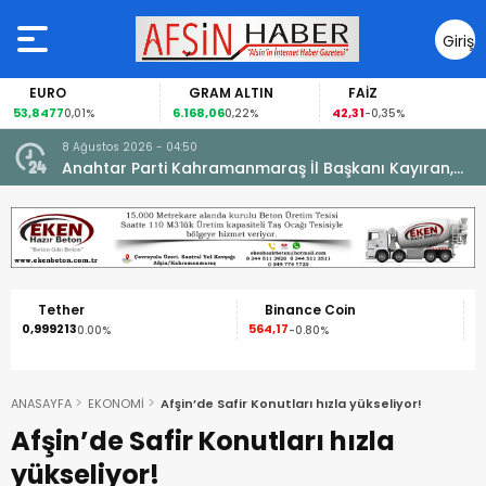
Giriş
Yap
EURO
GRAM ALTIN
FAİZ
G
8477
6.168,06
42,31
88,6
0,01%
0,22%
-0,35%
8 Ağustos 2026 - 04:50
ikleti
Anahtar Parti Kahramanmaraş İl Başkanı Kayıran,
Afşin Teşkilatı ile buluştu.
ether
Binance Coin
XRP
9213
564,17
1,09
0.00%
-0.80%
-2.50
ANASAYFA
EKONOMİ
Afşin’de Safir Konutları hızla yükseliyor!
Afşin’de Safir Konutları hızla
yükseliyor!