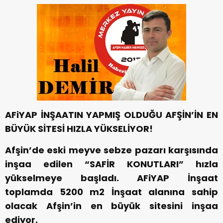
AFiYAP İNŞAATIN YAPMIŞ OLDUĞU AFŞİN’İN EN
BÜYÜK SİTESİ HIZLA YÜKSELİYOR!
Afşin’de eski meyve sebze pazarı karşısında
inşaa edilen “SAFİR KONUTLARI” hızla
yükselmeye başladı. AFiYAP İnşaat
toplamda 5200 m2 İnşaat alanına sahip
olacak Afşin’in en büyük sitesini inşaa
ediyor.