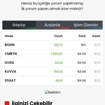
Henüz bu içeriğe yorum yapılmamış.
İlk yorum yapan olmak ister misiniz?
Artanlar
Azalanlar
İşlem Görenler
Hisse
Fiyat
Fark
Saat
BIGEN
128,70
%10
18:10
CMBTN
1.685,00
%9.99
18:10
ISVEA
44,28
%9.99
18:10
KUVVA
154,30
%9.98
18:10
SSAAT
46,16
%9.96
18:10
İlginizi Çekebilir