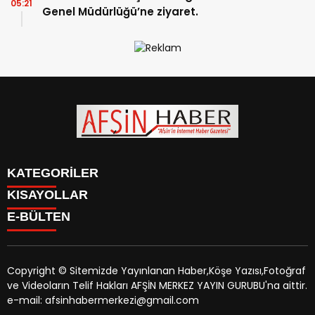
05:21
Genel Müdürlüğü’ne ziyaret.
KATEGORİLER
KISAYOLLAR
SİYASET
E-BÜLTEN
EĞİTİM
SİYASET
EKONOMİ
EĞİTİM
KÜLTÜR SANAT
EKONOMİ
MAGAZİN
Copyright © Sitemizde Yayınlanan Haber,Köşe Yazısı,Fotoğraf
KÜLTÜR SANAT
MANŞETLER
ve Videoların Telif Hakları AFŞİN MERKEZ YAYIN GURUBU'na aittir.
MAGAZİN
afsinhaber.com
e-bültenine abone olarak, tarafınıza haber,
ÖZEL HABER
e-mail: afsinhabermerkezi@gmail.com
MANŞETLER
duyuru ve kampanya içerikli e-postaların gönderilmesini
SAĞLIK