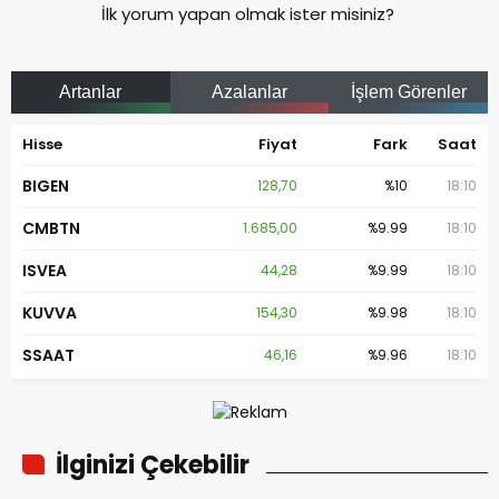
İlk yorum yapan olmak ister misiniz?
Artanlar
Azalanlar
İşlem Görenler
Hisse
Fiyat
Fark
Saat
BIGEN
128,70
%10
18:10
CMBTN
1.685,00
%9.99
18:10
ISVEA
44,28
%9.99
18:10
KUVVA
154,30
%9.98
18:10
SSAAT
46,16
%9.96
18:10
İlginizi Çekebilir