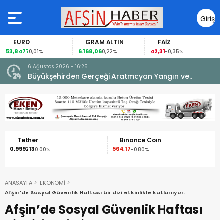
Giriş
Yap
EURO
GRAM ALTIN
FAİZ
53,8477
6.168,06
42,31
0,01%
0,22%
-0,35%
6 Ağustos 2026 - 16:25
su.
Büyükşehirden Gerçeği Aratmayan Yangın ve
Kurtarma Tatbikatı.
Tether
Binance Coin
0,999213
564,17
1
0.00%
-0.80%
ANASAYFA
EKONOMİ
Afşin’de Sosyal Güvenlik Haftası bir dizi etkinlikle kutlanıyor.
Afşin’de Sosyal Güvenlik Haftası