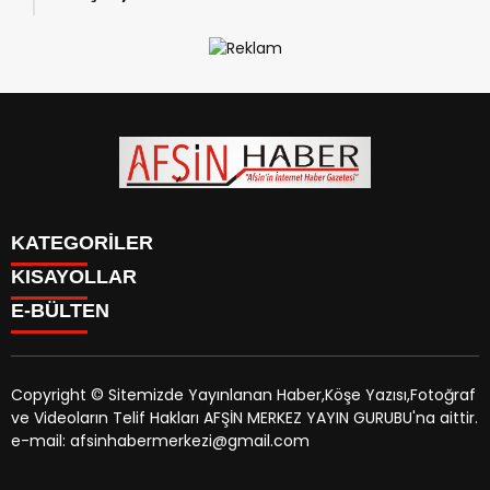
KATEGORİLER
KISAYOLLAR
SİYASET
E-BÜLTEN
EĞİTİM
SİYASET
EKONOMİ
EĞİTİM
KÜLTÜR SANAT
EKONOMİ
MAGAZİN
Copyright © Sitemizde Yayınlanan Haber,Köşe Yazısı,Fotoğraf
KÜLTÜR SANAT
MANŞETLER
ve Videoların Telif Hakları AFŞİN MERKEZ YAYIN GURUBU'na aittir.
MAGAZİN
afsinhaber.com
e-bültenine abone olarak, tarafınıza haber,
ÖZEL HABER
e-mail: afsinhabermerkezi@gmail.com
MANŞETLER
duyuru ve kampanya içerikli e-postaların gönderilmesini
SAĞLIK
ÖZEL HABER
kabul etmiş olursunuz.
SPOR