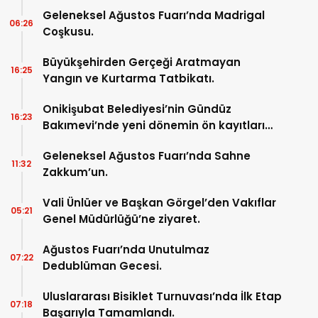
Geleneksel Ağustos Fuarı’nda Madrigal
06:26
Coşkusu.
Büyükşehirden Gerçeği Aratmayan
16:25
Yangın ve Kurtarma Tatbikatı.
Onikişubat Belediyesi’nin Gündüz
16:23
Bakımevi’nde yeni dönemin ön kayıtları
başladı.
Geleneksel Ağustos Fuarı’nda Sahne
11:32
Zakkum’un.
Vali Ünlüer ve Başkan Görgel’den Vakıflar
05:21
Genel Müdürlüğü’ne ziyaret.
Ağustos Fuarı’nda Unutulmaz
07:22
Dedublüman Gecesi.
Uluslararası Bisiklet Turnuvası’nda İlk Etap
07:18
Başarıyla Tamamlandı.