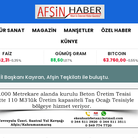
ÜR SANAT
MAGAZİN
MANŞETLER
ÖZEL HABER
KÜNYE
FAİZ
GÜMÜŞ GRAM
BITCOIN
,31
88,60
63.760,00
-0,35%
1,07%
-0,55%
Başkanı Kayıran, Afşin Teşkilatı ile buluştu.