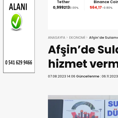
Ethereum
Tether
Binance Coin
1.852,95
0,999213
564,17
%
-1.90%
0.00%
-0.80%
ANASAYFA
EKONOMİ
Afşin’de Sulam
Afşin’de Su
hizmet verm
07.08.2023 14:06
Güncellenme :
06.11.2023