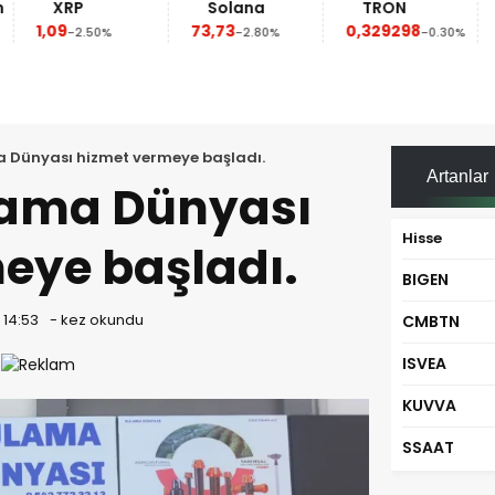
XRP
Solana
TRON
1,09
73,73
0,329298
-2.50%
-2.80%
-0.30%
a Dünyası hizmet vermeye başladı.
Artanlar
lama Dünyası
Hisse
eye başladı.
BIGEN
 14:53
-
kez okundu
CMBTN
ISVEA
KUVVA
SSAAT