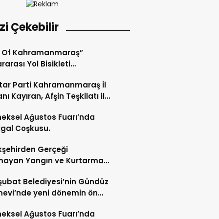
izi Çekebilir
r Of Kahramanmaraş”
rarası Yol Bisikleti
uvası Tamamlandı.
ar Parti Kahramanmaraş İl
nı Kayıran, Afşin Teşkilatı ile
tu.
eksel Ağustos Fuarı’nda
gal Coşkusu.
şehirden Gerçeği
mayan Yangın ve Kurtarma
katı.
şubat Belediyesi’nin Gündüz
evi’nde yeni dönemin ön
ları başladı.
eksel Ağustos Fuarı’nda