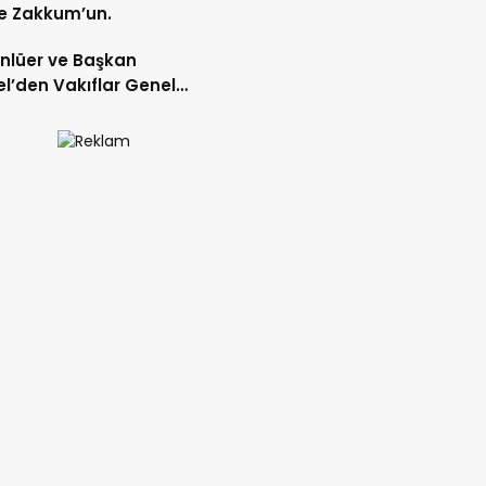
e Zakkum’un.
Ünlüer ve Başkan
l’den Vakıflar Genel
lüğü’ne ziyaret.