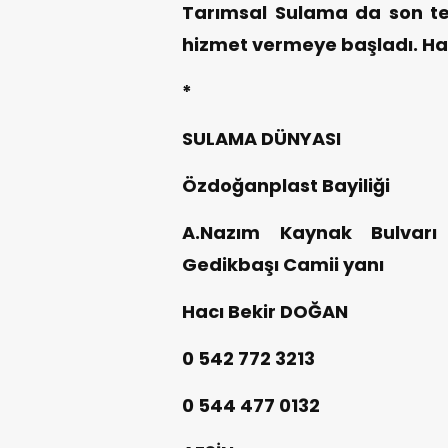
Tarımsal Sulama da son tek
hizmet vermeye başladı. Hayı
*
SULAMA DÜNYASI
Özdoğanplast Bayiliği
A.Nazım Kaynak Bulvarı 
Gedikbaşı Camii yanı
Hacı Bekir DOĞAN
0 542 772 3213
0 544 477 0132