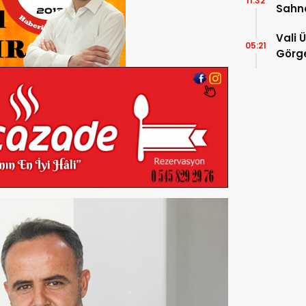
11:32
Sahn
Vali 
05:21
Görge
Müdür