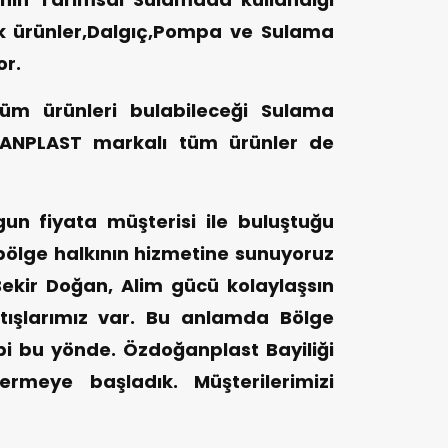
k ürünler,Dalgıç,Pompa ve Sulama
or.
 tüm ürünleri bulabileceği Sulama
ANPLAST markalı tüm ürünler de
gun fiyata müşterisi ile buluştuğu
bölge halkının hizmetine sunuyoruz
Bekir Doğan, Alim gücü kolaylaşsın
atışlarımız var. Bu anlamda Bölge
ebi bu yönde. Özdoğanplast Bayiliği
rmeye başladık. Müşterilerimizi