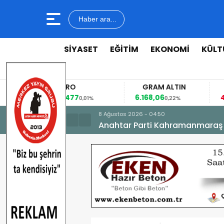
Haber ara...
SİYASET
EĞİTİM
EKONOMİ
KÜLT
EURO
GRAM ALTIN
53,8477
6.168,06
42
%
0,01%
0,22%
8 Ağustos 2026 - 04:50
Anahtar Parti Kahramanmaraş İl 