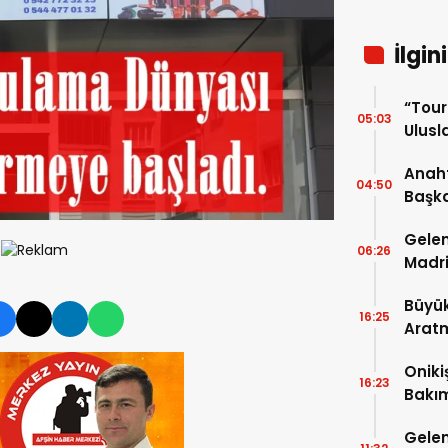
İlgin
“Tou
05:03
Ulusla
Turn
Anaht
04:50
Başka
buluş
Gelen
06:26
Madri
Büyük
16:25
Arat
Tatbi
Oniki
16:23
Bakım
kayıt
Gelen