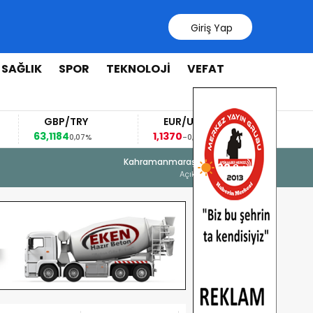
Giriş Yap
SAĞLIK
SPOR
TEKNOLOJİ
VEFAT
GBP/TRY
EUR/USD
BRENT
63,1184
1,1370
96,78
0,07%
-0,06%
-3,88%
6 Ağustos 2026 - 16:23
Kahramanmaraş
32 °
Onikişubat Belediyesi’nin Gündüz Ba
Açık