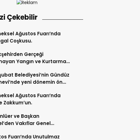
izi Çekebilir
eksel Ağustos Fuarı’nda
gal Coşkusu.
şehirden Gerçeği
mayan Yangın ve Kurtarma
katı.
şubat Belediyesi’nin Gündüz
evi’nde yeni dönemin ön
ları başladı.
eksel Ağustos Fuarı’nda
e Zakkum’un.
Ünlüer ve Başkan
l’den Vakıflar Genel
lüğü’ne ziyaret.
os Fuarı’nda Unutulmaz