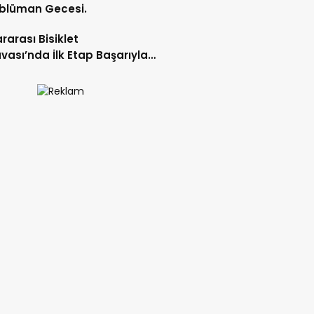
blüman Gecesi.
ararası Bisiklet
vası’nda İlk Etap Başarıyla
mlandı.