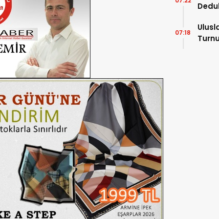
07:22
Dedu
Ulusl
07:18
Turnu
Tama