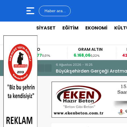
Haber ara...
SİYASET
EĞİTİM
EKONOMİ
KÜLT
EURO
GRAM ALTIN
FAİZ
53,8477
6.168,06
42,31
0,01%
0,22%
-0
6 Ağustos 2026 - 16:25
Büyükşehirden Gerçeği Aratma