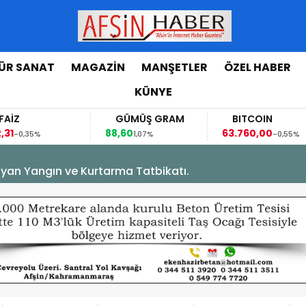
ÜR SANAT
MAGAZİN
MANŞETLER
ÖZEL HABER
KÜNYE
GÜMÜŞ GRAM
BITCOIN
88,60
63.760,00
,35%
1,07%
-0,55%
yan Yangın ve Kurtarma Tatbikatı.