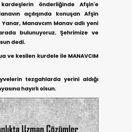
ardeşlerin önderliğinde Afşin'e
anavın açılışında konuşan Afşin
is Yanar, Manavcım Manav adlı yeni
r arada bulunuyoruz. Şehrimize ve
lsun dedi.
dua ve kesilen kurdele ile MANAVCIM
elerin tezgahlarda yerini aldığı
asına hayırlı olsun.