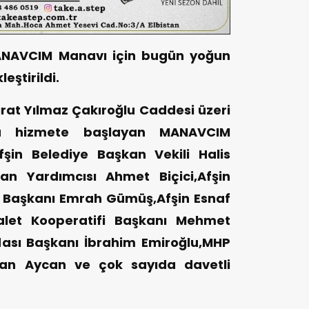
MANAVCIM Manavı için bugün yoğun
leştirildi.
ırat Yılmaz Çakıroğlu Caddesi üzeri
nda hizmete başlayan MANAVCIM
fşin Belediye Başkan Vekili Halis
an Yardımcısı Ahmet Biçici,Afşin
ı Başkanı Emrah Gümüş,Afşin Esnaf
alet Kooperatifi Başkanı Mehmet
dası Başkanı İbrahim Emiroğlu,MHP
man Aycan ve çok sayıda davetli