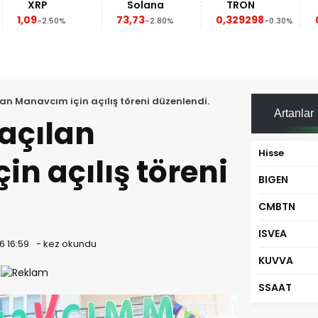
XRP
Solana
TRON
Do
1,09
73,73
0,329298
0,0
-2.50%
-2.80%
-0.30%
lan Manavcım için açılış töreni düzenlendi.
Artanlar
 açılan
Hisse
n açılış töreni
BIGEN
CMBTN
ISVEA
6 16:59
-
kez okundu
KUVVA
SSAAT