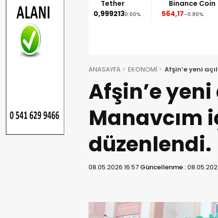
Ethereum
Tether
Binance Coin
1.852,95
0,999213
564,17
-1.90%
0.00%
-0.80%
ANASAYFA
EKONOMİ
Afşin’e yeni açı
Afşin’e yeni
Manavcım içi
düzenlendi.
08.05.2026 16:57
Güncellenme :
08.05.202