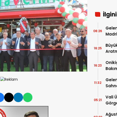
İlgin
Gelen
06:26
Madri
Büyük
16:25
Arat
Tatbi
Oniki
16:23
Bakım
kayıt
Gelen
11:32
Sahn
Vali 
05:21
Görge
Müdür
Ağust