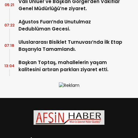
Vali Ünlüer ve Başkan Görgel’den Vakıflar
05:21
Genel Müdürlüğü’ne ziyaret.
Ağustos Fuarı’nda Unutulmaz
07:22
Dedublüman Gecesi.
Uluslararası Bisiklet Turnuvası’nda İlk Etap
07:18
Başarıyla Tamamlandı.
Başkan Toptaş, mahallelerin yaşam
13:04
kalitesini artıran parkları ziyaret etti.