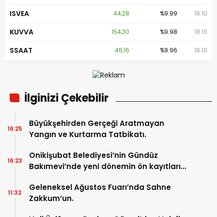
ISVEA
44,28
%9.99
18:10
KUVVA
154,30
%9.98
18:10
SSAAT
46,16
%9.96
18:10
İlginizi Çekebilir
Büyükşehirden Gerçeği Aratmayan
16:25
Yangın ve Kurtarma Tatbikatı.
Onikişubat Belediyesi’nin Gündüz
16:23
Bakımevi’nde yeni dönemin ön kayıtları
başladı.
Geleneksel Ağustos Fuarı’nda Sahne
11:32
Zakkum’un.