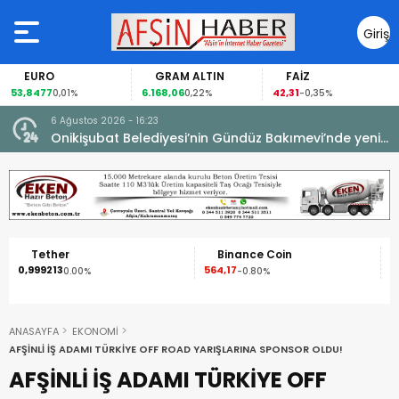
Giriş
Yap
EURO
GRAM ALTIN
FAİZ
53,8477
6.168,06
42,31
0,01%
0,22%
-0,35%
6 Ağustos 2026 - 16:23
Onikişubat Belediyesi’nin Gündüz Bakımevi’nde yeni
dönemin ön kayıtları başladı.
Tether
Binance Coin
0,999213
564,17
1
0.00%
-0.80%
ANASAYFA
EKONOMİ
AFŞİNLİ İŞ ADAMI TÜRKİYE OFF ROAD YARIŞLARINA SPONSOR OLDU!
AFŞİNLİ İŞ ADAMI TÜRKİYE OFF