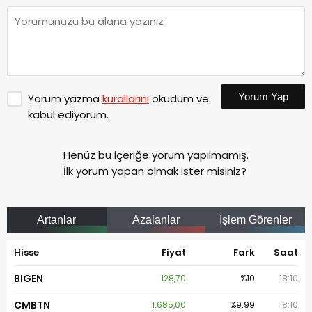
Yorum Yap
Yorum yazma
kurallarını
okudum ve
kabul ediyorum.
Henüz bu içeriğe yorum yapılmamış.
İlk yorum yapan olmak ister misiniz?
Artanlar
Azalanlar
İşlem Görenler
Hisse
Fiyat
Fark
Saat
BIGEN
128,70
%10
18:10
CMBTN
1.685,00
%9.99
18:10