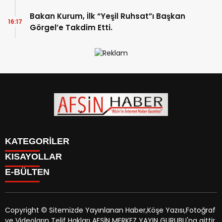
Bakan Kurum, İlk “Yeşil Ruhsat”ı Başkan
16:17
Görgel’e Takdim Etti.
KATEGORİLER
KISAYOLLAR
SİYASET
E-BÜLTEN
EĞİTİM
SİYASET
EKONOMİ
EĞİTİM
KÜLTÜR SANAT
EKONOMİ
MAGAZİN
Copyright © Sitemizde Yayınlanan Haber,Köşe Yazısı,Fotoğraf
KÜLTÜR SANAT
MANŞETLER
ve Videoların Telif Hakları AFŞİN MERKEZ YAYIN GURUBU'na aittir.