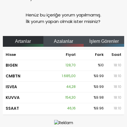
Henüz bu içeriğe yorum yapılmamış.
İlk yorum yapan olmak ister misiniz?
Artanlar
Azalanlar
İşlem Görenler
Hisse
Fiyat
Fark
Saat
BIGEN
128,70
%10
18:10
CMBTN
1.685,00
%9.99
18:10
ISVEA
44,28
%9.99
18:10
KUVVA
154,30
%9.98
18:10
SSAAT
46,16
%9.96
18:10