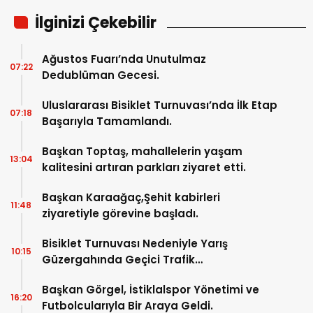
İlginizi Çekebilir
Ağustos Fuarı’nda Unutulmaz
07:22
Dedublüman Gecesi.
Uluslararası Bisiklet Turnuvası’nda İlk Etap
07:18
Başarıyla Tamamlandı.
Başkan Toptaş, mahallelerin yaşam
13:04
kalitesini artıran parkları ziyaret etti.
Başkan Karaağaç,Şehit kabirleri
11:48
ziyaretiyle görevine başladı.
Bisiklet Turnuvası Nedeniyle Yarış
10:15
Güzergahında Geçici Trafik
Düzenlemelerine Gidilecek!.
Başkan Görgel, İstiklalspor Yönetimi ve
16:20
Futbolcularıyla Bir Araya Geldi.