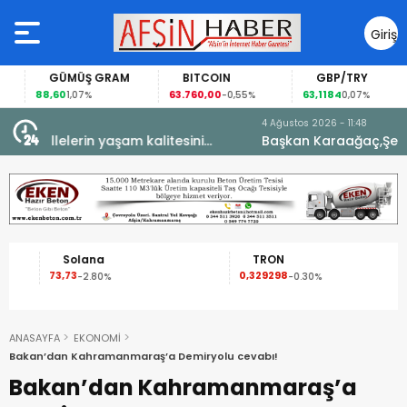
Giriş
Yap
GÜMÜŞ GRAM
BITCOIN
GBP/TRY
88,60
63.760,00
63,1184
1,07%
-0,55%
0,07%
4 Ağustos 2026 - 11:48
Başkan Karaağaç,Şehit kabirleri ziyaretiyle görevine
başladı.
Solana
TRON
73,73
0,329298
-2.80%
-0.30%
ANASAYFA
EKONOMİ
Bakan’dan Kahramanmaraş’a Demiryolu cevabı!
Bakan’dan Kahramanmaraş’a