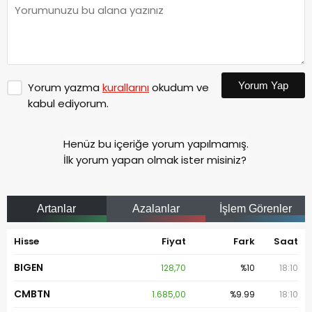
Yorum Yap
Yorum yazma
kurallarını
okudum ve
kabul ediyorum.
Henüz bu içeriğe yorum yapılmamış.
İlk yorum yapan olmak ister misiniz?
Artanlar
Azalanlar
İşlem Görenler
Hisse
Fiyat
Fark
Saat
BIGEN
128,70
%10
18:10
CMBTN
1.685,00
%9.99
18:10