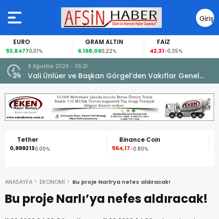
Giriş
Yap
EURO
GRAM ALTIN
FAİZ
53,8477
6.168,06
42,31
0,01%
0,22%
-0,35%
6 Ağustos 2026 - 05:21
un.
Vali Ünlüer ve Başkan Görgel’den Vakıflar Genel
Müdürlüğü’ne ziyaret.
Tether
Binance Coin
0,999213
564,17
1
0.00%
-0.80%
ANASAYFA
EKONOMİ
Bu proje Narlı’ya nefes aldıracak!
Bu proje Narlı’ya nefes aldıracak!