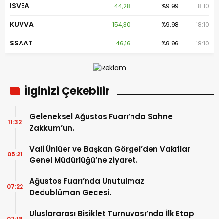
ISVEA
44,28
%9.99
18:10
KUVVA
154,30
%9.98
18:10
SSAAT
46,16
%9.96
18:10
İlginizi Çekebilir
Geleneksel Ağustos Fuarı’nda Sahne
11:32
Zakkum’un.
Vali Ünlüer ve Başkan Görgel’den Vakıflar
05:21
Genel Müdürlüğü’ne ziyaret.
Ağustos Fuarı’nda Unutulmaz
07:22
Dedublüman Gecesi.
Uluslararası Bisiklet Turnuvası’nda İlk Etap
07:18