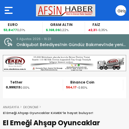
Giriş
Yap
EURO
GRAM ALTIN
FAİZ
53,8477
6.168,06
42,31
0,01%
0,22%
-0,35%
6 Ağustos 2026 - 16:23
Onikişubat Belediyesi’nin Gündüz Bakımevi’nde yeni
dönemin ön kayıtları başladı.
Tether
Binance Coin
0,999213
564,17
1
0.00%
-0.80%
ANASAYFA
EKONOMİ
El Emeği Ahşap Oyuncaklar KAMEK’le hayat buluyor!
El Emeği Ahşap Oyuncaklar