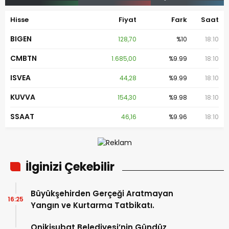
Hisse
Fiyat
Fark
Saat
BIGEN
128,70
%10
18:10
CMBTN
1.685,00
%9.99
18:10
ISVEA
44,28
%9.99
18:10
KUVVA
154,30
%9.98
18:10
SSAAT
46,16
%9.96
18:10
İlginizi Çekebilir
Büyükşehirden Gerçeği Aratmayan
16:25
Yangın ve Kurtarma Tatbikatı.
Onikişubat Belediyesi’nin Gündüz