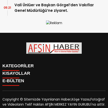
Vali Ünlüer ve Başkan Görgel’den Vakıflar
05:21
Genel Müdürlüğü’ne ziyaret.
KATEGORİLER
KISAYOLLAR
SİYASET
E-BÜLTEN
EĞİTİM
SİYASET
EKONOMİ
EĞİTİM
KÜLTÜR SANAT
EKONOMİ
MAGAZİN
Copyright © Sitemizde Yayınlanan Haber,Köşe Yazısı,Fotoğraf
KÜLTÜR SANAT
MANŞETLER
ve Videoların Telif Hakları AFŞİN MERKEZ YAYIN GURUBU'na aittir.
MAGAZİN
afsinhaber.com
e-bültenine abone olarak, tarafınıza haber,