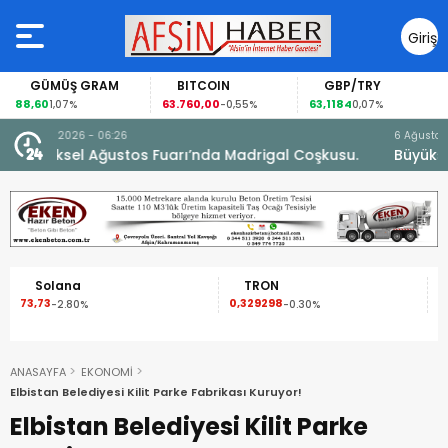
Giriş
Yap
GÜMÜŞ GRAM
BITCOIN
GBP/TRY
88,60
63.760,00
63,1184
1,07%
-0,55%
0,07%
6 Ağustos 2026 - 16:25
su.
Büyükşehirden Gerçeği Aratmayan Yangın ve
Kurtarma Tatbikatı.
Solana
TRON
73,73
0,329298
0
-2.80%
-0.30%
ANASAYFA
EKONOMİ
Elbistan Belediyesi Kilit Parke Fabrikası Kuruyor!
Elbistan Belediyesi Kilit Parke