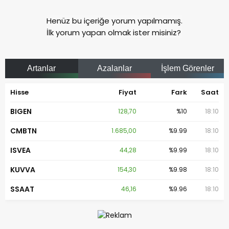
Henüz bu içeriğe yorum yapılmamış.
İlk yorum yapan olmak ister misiniz?
Artanlar
Azalanlar
İşlem Görenler
Hisse
Fiyat
Fark
Saat
BIGEN
128,70
%10
18:10
CMBTN
1.685,00
%9.99
18:10
ISVEA
44,28
%9.99
18:10
KUVVA
154,30
%9.98
18:10
SSAAT
46,16
%9.96
18:10