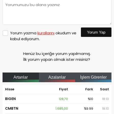
Yorum Yap
Yorum yazma
kurallarını
okudum ve
kabul ediyorum.
Henüz bu içeriğe yorum yapılmamış.
İlk yorum yapan olmak ister misiniz?
Artanlar
Azalanlar
İşlem Görenler
Hisse
Fiyat
Fark
Saat
BIGEN
128,70
%10
18:10
CMBTN
1.685,00
%9.99
18:10