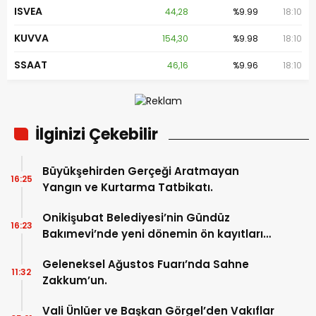
ISVEA
44,28
%9.99
18:10
KUVVA
154,30
%9.98
18:10
SSAAT
46,16
%9.96
18:10
İlginizi Çekebilir
Büyükşehirden Gerçeği Aratmayan
16:25
Yangın ve Kurtarma Tatbikatı.
Onikişubat Belediyesi’nin Gündüz
16:23
Bakımevi’nde yeni dönemin ön kayıtları
başladı.
Geleneksel Ağustos Fuarı’nda Sahne
11:32
Zakkum’un.
Vali Ünlüer ve Başkan Görgel’den Vakıflar