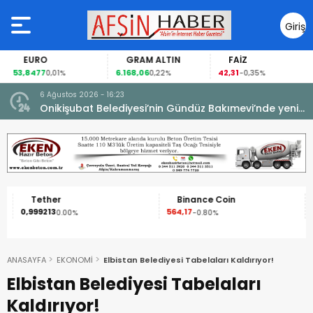
Giriş
Yap
EURO
GRAM ALTIN
FAİZ
53,8477
6.168,06
42,31
0,01%
0,22%
-0,35%
6 Ağustos 2026 - 16:23
Onikişubat Belediyesi’nin Gündüz Bakımevi’nde yeni
dönemin ön kayıtları başladı.
Tether
Binance Coin
0,999213
564,17
1
0.00%
-0.80%
ANASAYFA
EKONOMİ
Elbistan Belediyesi Tabelaları Kaldırıyor!
Elbistan Belediyesi Tabelaları
Kaldırıyor!