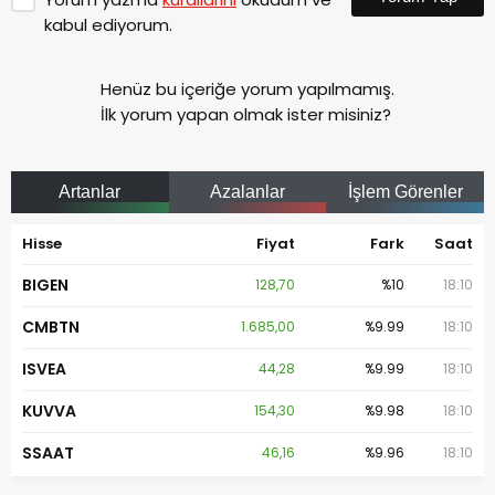
kabul ediyorum.
Henüz bu içeriğe yorum yapılmamış.
İlk yorum yapan olmak ister misiniz?
Artanlar
Azalanlar
İşlem Görenler
Hisse
Fiyat
Fark
Saat
BIGEN
128,70
%10
18:10
CMBTN
1.685,00
%9.99
18:10
ISVEA
44,28
%9.99
18:10
KUVVA
154,30
%9.98
18:10
SSAAT
46,16
%9.96
18:10