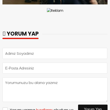
YORUM YAP
Yorum Yap
Yorum yazma
kurallarını
okudum ve