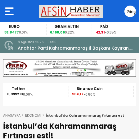
Giriş
Yap
EURO
GRAM ALTIN
FAİZ
53,8477
6.168,06
42,31
0,01%
0,22%
-0,35%
8 Ağustos 2026 - 04:50
ikleti
Anahtar Parti Kahramanmaraş İl Başkanı Kayıran,
Afşin Teşkilatı ile buluştu.
Tether
Binance Coin
0,999213
564,17
1
0.00%
-0.80%
ANASAYFA
EKONOMİ
İstanbul’da Kahramanmaraş Fırtınası esti!
İstanbul’da Kahramanmaraş
Fırtınası esti!