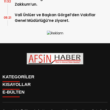
11:32
Zakkum’un.
Vali Ünlüer ve Başkan Görgel’den Vakıflar
05:21
Genel Müdürlüğü’ne ziyaret.
KATEGORİLER
KISAYOLLAR
SİYASET
E-BÜLTEN
EĞİTİM
SİYASET
EKONOMİ
EĞİTİM
KÜLTÜR SANAT
EKONOMİ
MAGAZİN