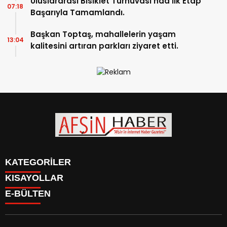
Uluslararası Bisiklet Turnuvası’nda İlk Etap
07:18
Başarıyla Tamamlandı.
Başkan Toptaş, mahallelerin yaşam
13:04
kalitesini artıran parkları ziyaret etti.
KATEGORİLER
KISAYOLLAR
SİYASET
E-BÜLTEN
EĞİTİM
SİYASET
EKONOMİ
EĞİTİM
KÜLTÜR SANAT
EKONOMİ