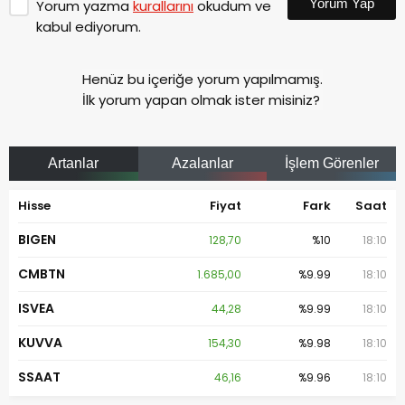
Yorum Yap
Yorum yazma
kurallarını
okudum ve
kabul ediyorum.
Henüz bu içeriğe yorum yapılmamış.
İlk yorum yapan olmak ister misiniz?
Artanlar
Azalanlar
İşlem Görenler
Hisse
Fiyat
Fark
Saat
BIGEN
128,70
%10
18:10
CMBTN
1.685,00
%9.99
18:10
ISVEA
44,28
%9.99
18:10
KUVVA
154,30
%9.98
18:10
SSAAT
46,16
%9.96
18:10