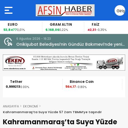
Giriş
Yap
EURO
GRAM ALTIN
FAİZ
53,8477
6.168,06
42,31
8
0,01%
0,22%
-0,35%
6 Ağustos 2026 - 16:23
Onikişubat Belediyesi’nin Gündüz Bakımevi’nde yeni
dönemin ön kayıtları başladı.
Tether
Binance Coin
XR
0,999213
564,17
1,09
0.00%
-0.80%
-2
ANASAYFA
EKONOMİ
Kahramanmaraş’ta Suya Yüzde 57 Zam TBMM’ye taşındı!
Kahramanmaraş’ta Suya Yüzde